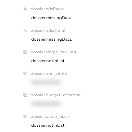
dossier.ndsPayer
dossier.missingData
dossier.ndsAnnul
dossier.missingData
dossier.single_tax_reg
dossier.notInList
dossier.non_profit
XXXXXXXXXX
dossier.budget_dotation
XXXXXXXXXX
dossier.palne_akciz
dossier.notInList