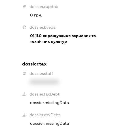
dossier.capital:
0 грн.
dossier.kveds:
01.11.0
вирощування зернових та
технічних культур
dossier.tax
dossier.staff
XXXXXXXXXX
dossier.taxDebt
dossier.missingData
dossier.esvDebt
dossier.missingData