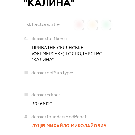
"КАЛИНА"
riskFactors.title
0
0
0
dossier.fullName:
ПРИВАТНЕ СЕЛЯНСЬКЕ
(ФЕРМЕРСЬКЕ) ГОСПОДАРСТВО
"КАЛИНА"
dossier.opfSubType:
-
dossier.edrpo:
30466120
dossier.foundersAndBenef:
ЛУЦІВ МИХАЙЛО МИКОЛАЙОВИЧ