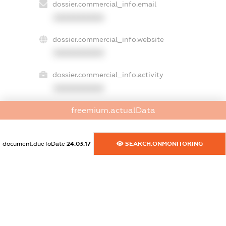
dossier.commercial_info.email
XXXXXXXXXX
dossier.commercial_info.website
XXXXXXXXXX
dossier.commercial_info.activity
XXXXXXXXXX
freemium.actualData
freemium.exampleText_1
freemium.exampleText_2
document.dueToDate
24.03.17
SEARCH.ONMONITORING
freemium.anonymousPerSearch2
FREEMIUM.DETAILS
FREEMIUM.REGISTER