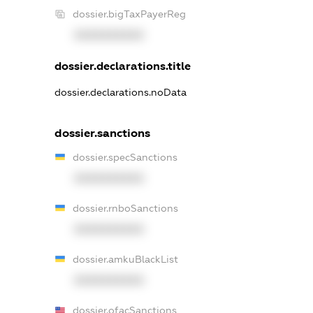
dossier.bigTaxPayerReg
XXXXXXXXXX
dossier.declarations.title
dossier.declarations.noData
dossier.sanctions
dossier.specSanctions
XXXXXXXXXX
dossier.rnboSanctions
XXXXXXXXXX
dossier.amkuBlackList
XXXXXXXXXX
dossier.ofacSanctions