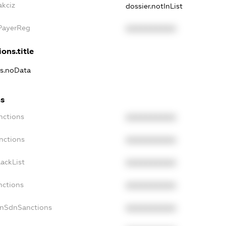
akciz
dossier.notInList
xPayerReg
XXXXXXXXXX
ons.title
ns.noData
ns
nctions
XXXXXXXXXX
nctions
XXXXXXXXXX
ackList
XXXXXXXXXX
nctions
XXXXXXXXXX
onSdnSanctions
XXXXXXXXXX