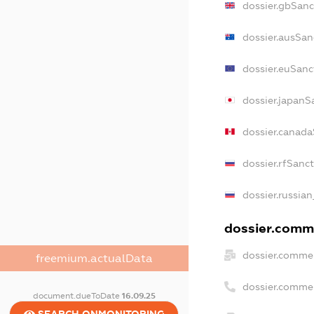
dossier.gbSanc
dossier.ausSan
dossier.euSanc
dossier.japanS
dossier.canad
dossier.rfSanc
dossier.russian
dossier.comme
dossier.commer
freemium.actualData
dossier.comme
document.dueToDate
16.09.25