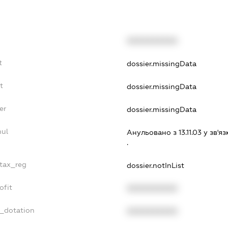
XXXXXXXXXX
t
dossier.missingData
t
dossier.missingData
er
dossier.missingData
nul
Анульовано з 13.11.03 у зв'яз
.
_tax_reg
dossier.notInList
ofit
XXXXXXXXXX
t_dotation
XXXXXXXXXX