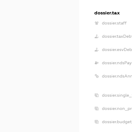
dossier.tax
dossier.staff
dossier.taxDeb
dossier.esvDeb
dossier.ndsPay
dossier.ndsAn
dossier.single
dossier.non_pr
dossier.budge