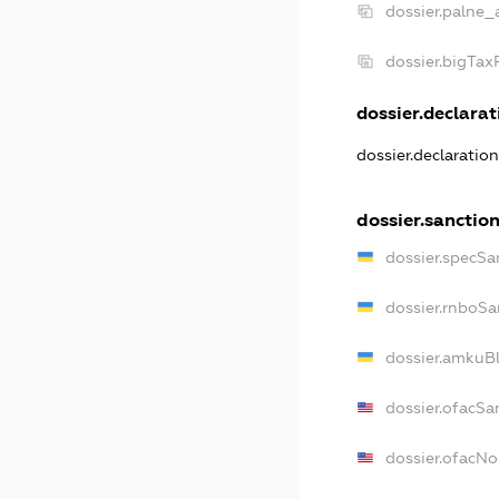
dossier.palne_
dossier.bigTa
dossier.declarati
dossier.declaratio
dossier.sanctio
dossier.specSa
dossier.rnboSa
dossier.amkuBl
dossier.ofacSa
dossier.ofacN