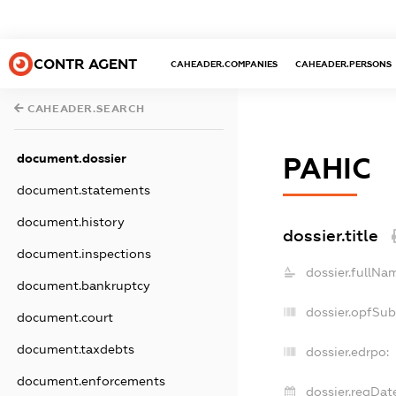
CONTR AGENT
CAHEADER.COMPANIES
CAHEADER.PERSONS
CAHEADER.SEARCH
document.dossier
РАНІС
document.statements
document.history
dossier.title
document.inspections
dossier.fullNa
document.bankruptcy
dossier.opfSub
document.court
document.taxdebts
dossier.edrpo:
document.enforcements
dossier.regDat