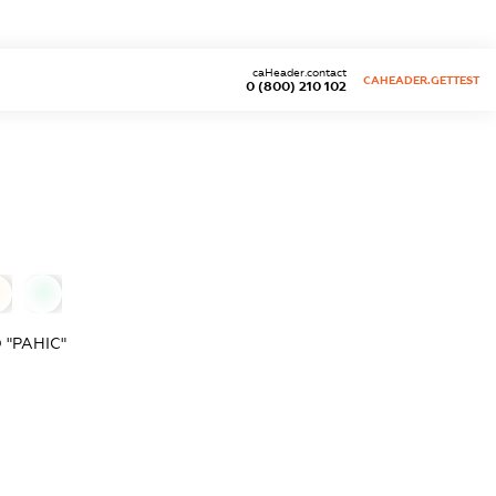
caHeader.contact
CAHEADER.GETTEST
0 (800) 210 102
0
"РАНІС"