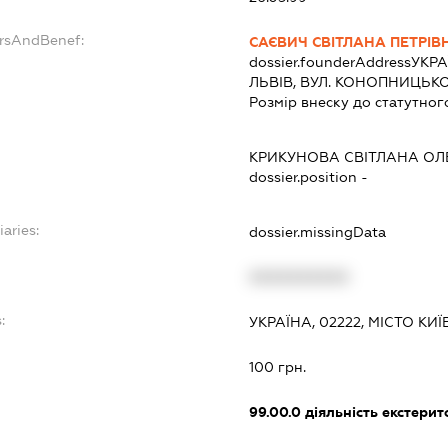
ersAndBenef:
САЄВИЧ СВІТЛАНА ПЕТРІВ
dossier.founderAddress
УКРА
ЛЬВІВ, ВУЛ. КОНОПНИЦЬКОЇ
Розмір внеску до статутног
КРИКУНОВА СВІТЛАНА ОЛ
dossier.position -
iaries:
dossier.missingData
XXXXXXXXXX
:
УКРАЇНА, 02222, МІСТО КИ
100 грн.
99.00.0
діяльність екстерит