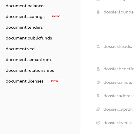
document.balances
dossier.found
document.scorings
new!
document.tenders
document.publicfunds
dossier.heads:
document.ved
document.semantrum
dossier.benefic
document.relationships
document.licenses
new!
dossier.smida:
dossier.address
dossier.capital:
dossier.kveds: