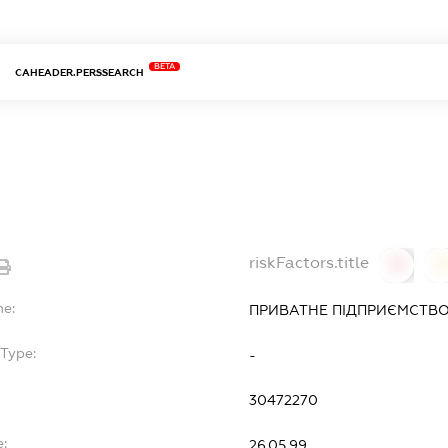
BETA
CAHEADER.PERSSEARCH
riskFactors.title
0
0
me:
ПРИВАТНЕ ПІДПРИЄМСТВО 
Type:
-
30472270
e:
26.05.99