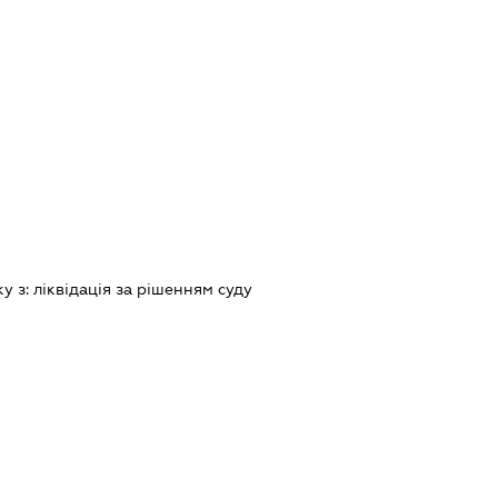
ку з:
лiквiдацiя за рiшенням суду