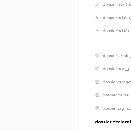
dossier.esvDe
dossier.ndsPa
dossier.ndsAn
dossier.singl
dossier.non_p
dossier.budge
dossier.palne
dossier.bigTa
dossier.declarat