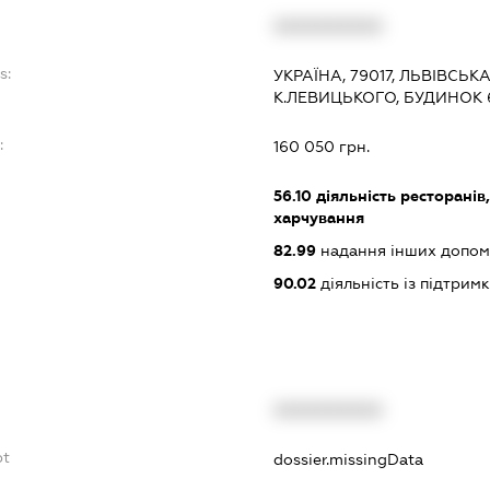
XXXXXXXXXX
s:
УКРАЇНА, 79017, ЛЬВІВСЬК
К.ЛЕВИЦЬКОГО, БУДИНОК 6
:
160 050 грн.
56.10
діяльність ресторанів
харчування
82.99
надання інших допоміж
90.02
діяльність із підтрим
XXXXXXXXXX
bt
dossier.missingData