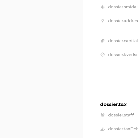
dossier.smida:
dossier.addres
dossier.capital
dossier.kveds:
dossier.tax
dossier.staff
dossier.taxDe