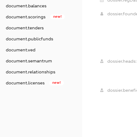
dossier.regDat
document.balances
dossier.found
document.scorings
new!
document.tenders
document.publicfunds
document.ved
document.semantrum
dossier.heads:
document.relationships
document.licenses
new!
dossier.benefic