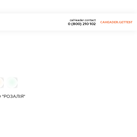
caHeader.contact
CAHEADER.GETTEST
0 (800) 210 102
0
0
 "РОЗАЛІЯ"