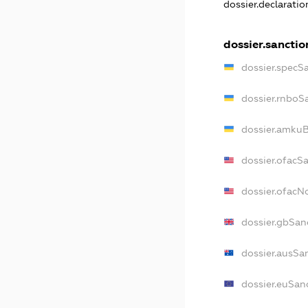
dossier.declarati
dossier.sanctio
dossier.specS
dossier.rnboS
dossier.amkuB
dossier.ofacS
dossier.ofac
dossier.gbSan
dossier.ausSa
dossier.euSan