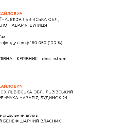
ХАЙЛОВИЧ
ЇНА, 81109, ЛЬВІВСЬКА ОБЛ.,
ЕЛО НАВАРІЯ, ВУЛИЦЯ
їна
о фонду (грн.):
160 050
(100 %)
ЛІВНА
-
КЕРІВНИК
- dossier.from
ХАЙЛОВИЧ
1109, ЛЬВІВСЬКА ОБЛ., ЛЬВІВСЬКИЙ
ЯРЕМЧУКА НАЗАРІЯ, БУДИНОК 24
ирішальний вплив
Й БЕНЕФІЦІАРНИЙ ВЛАСНИК