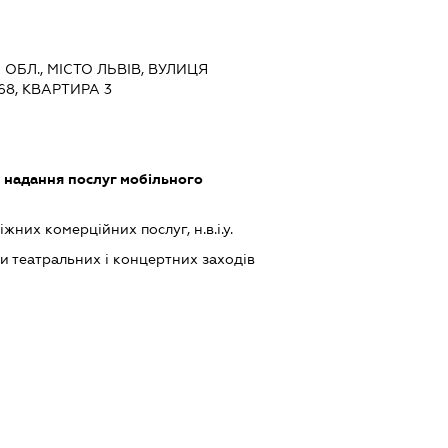
А ОБЛ., МІСТО ЛЬВІВ, ВУЛИЦЯ
8, КВАРТИРА 3
, надання послуг мобільного
них комерційних послуг, н.в.і.у.
ки театральних і концертних заходів