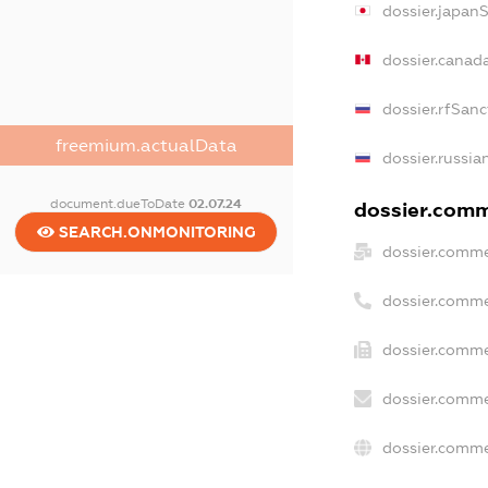
dossier.japan
dossier.canad
dossier.rfSanc
freemium.actualData
dossier.russia
document.dueToDate
02.07.24
dossier.comme
SEARCH.ONMONITORING
dossier.comme
dossier.comme
dossier.comme
dossier.comme
dossier.comme