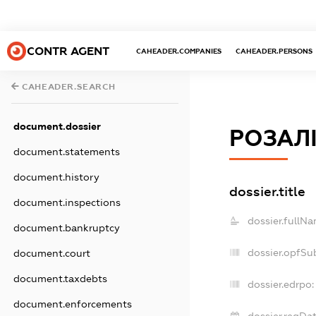
CONTR AGENT
CAHEADER.COMPANIES
CAHEADER.PERSONS
CAHEADER.SEARCH
document.dossier
РОЗАЛ
document.statements
document.history
dossier.title
document.inspections
dossier.fullNa
document.bankruptcy
dossier.opfSu
document.court
document.taxdebts
dossier.edrpo:
document.enforcements