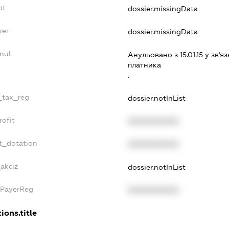
bt
dossier.missingData
yer
dossier.missingData
nul
Анульовано з 15.01.15 у зв'яз
платника
.
e_tax_reg
dossier.notInList
rofit
XXXXXXXXXX
t_dotation
XXXXXXXXXX
_akciz
dossier.notInList
xPayerReg
XXXXXXXXXX
ions.title