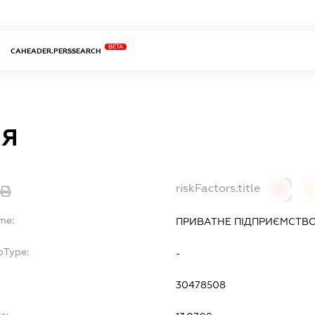
BETA
CAHEADER.PERSSEARCH
ІЯ
riskFactors.title
0
me:
ПРИВАТНЕ ПІДПРИЄМСТВО
bType:
-
30478508