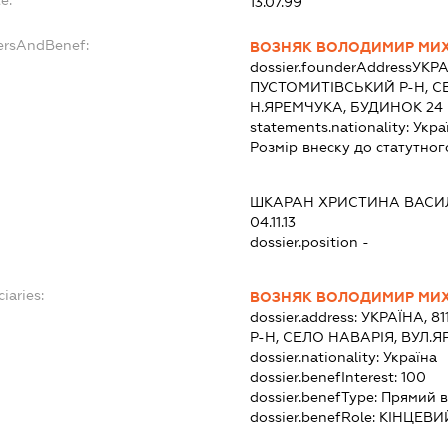
e:
13.07.99
ersAndBenef:
ВОЗНЯК ВОЛОДИМИР МИ
dossier.founderAddress
УКРА
ПУСТОМИТІВСЬКИЙ Р-Н, С
Н.ЯРЕМЧУКА, БУДИНОК 24
statements.nationality:
Укра
Розмір внеску до статутног
ШКАРАН ХРИСТИНА ВАСИ
04.11.13
dossier.position -
iaries:
ВОЗНЯК ВОЛОДИМИР МИ
dossier.address:
УКРАЇНА, 8
Р-Н, СЕЛО НАВАРІЯ, ВУЛ.
dossier.nationality:
Україна
dossier.benefInterest:
100
dossier.benefType:
Прямий в
dossier.benefRole:
КІНЦЕВИ