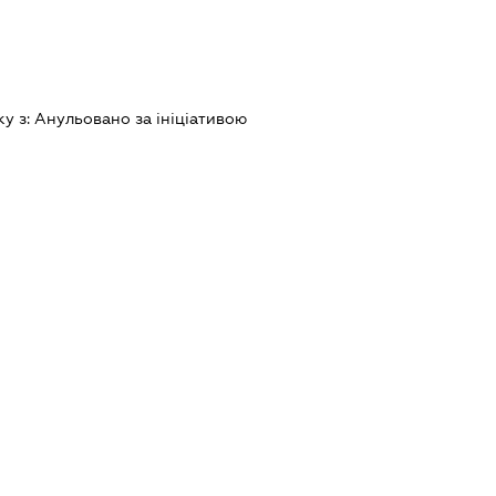
ку з:
Анульовано за iнiцiативою