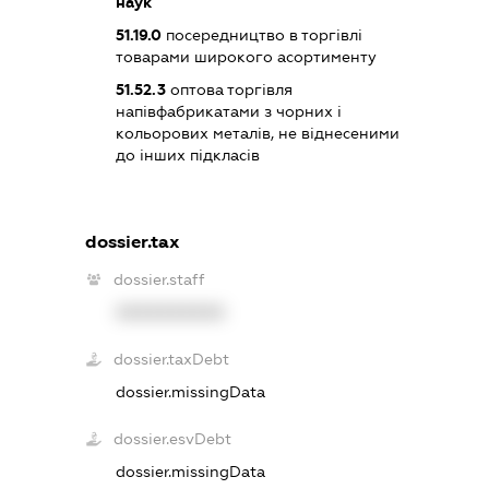
наук
51.19.0
посередництво в торгівлі
товарами широкого асортименту
51.52.3
оптова торгівля
напівфабрикатами з чорних і
кольорових металів, не віднесеними
до інших підкласів
dossier.tax
dossier.staff
XXXXXXXXXX
dossier.taxDebt
dossier.missingData
dossier.esvDebt
dossier.missingData