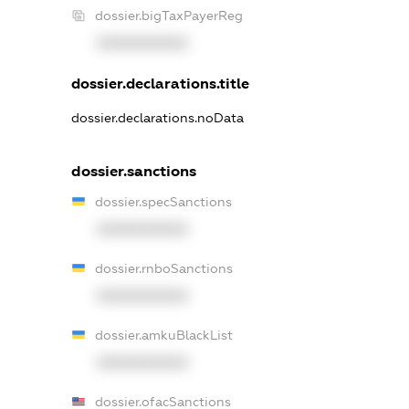
dossier.bigTaxPayerReg
XXXXXXXXXX
dossier.declarations.title
dossier.declarations.noData
dossier.sanctions
dossier.specSanctions
XXXXXXXXXX
dossier.rnboSanctions
XXXXXXXXXX
dossier.amkuBlackList
XXXXXXXXXX
dossier.ofacSanctions