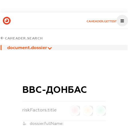
CAHEADER.GETTEST
CAHEADER.SEARCH
document.dossier
ВВС-ДОНБАС
riskFactors.title
0
0
0
dossier.fullName: