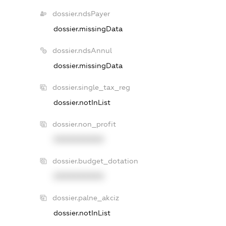
dossier.ndsPayer
dossier.missingData
dossier.ndsAnnul
dossier.missingData
dossier.single_tax_reg
dossier.notInList
dossier.non_profit
XXXXXXXXXX
dossier.budget_dotation
XXXXXXXXXX
dossier.palne_akciz
dossier.notInList