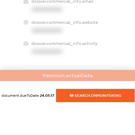
dossier.commercial_info.email
XXXXXXXXXX
dossier.commercial_info.website
XXXXXXXXXX
dossier.commercial_info.activity
XXXXXXXXXX
freemium.actualData
freemium.exampleText_1
freemium.exampleText_2
freemium.anonymousPerSearch2
document.dueToDate
24.03.17
SEARCH.ONMONITORING
FREEMIUM.DETAILS
FREEMIUM.REGISTER