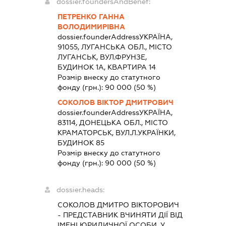
dossier.foundersAndBenef:
ПЕТРЕНКО ГАННА
ВОЛОДИМИРІВНА
dossier.founderAddress
УКРАЇНА,
91055, ЛУГАНСЬКА ОБЛ., МІСТО
ЛУГАНСЬК, ВУЛ.ФРУНЗЕ,
БУДИНОК 1А, КВАРТИРА 14
Розмір внеску до статутного
фонду (грн.):
90 000
(50 %)
СОКОЛОВ ВІКТОР ДМИТРОВИЧ
dossier.founderAddress
УКРАЇНА,
83114, ДОНЕЦЬКА ОБЛ., МІСТО
КРАМАТОРСЬК, ВУЛ.Л.УКРАЇНКИ,
БУДИНОК 85
Розмір внеску до статутного
фонду (грн.):
90 000
(50 %)
dossier.heads:
СОКОЛОВ ДМИТРО ВІКТОРОВИЧ
-
ПРЕДСТАВНИК
ВЧИНЯТИ ДІЇ ВІД
ІМЕНІ ЮРИДИЧНОЇ ОСОБИ, У