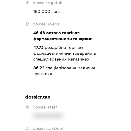
dossier.capital:
180 000 грн.
dossier.kveds:
46.46
оптова торгівля
фармацевтичними товарами
47.73
роздрібна торгівля
фармацевтичними товарами в
спеціалізованих магазинах
86.22
спеціалізована медична
практика
dossier.tax
dossier.staff
XXXXXXXXXX
dossier.taxDebt