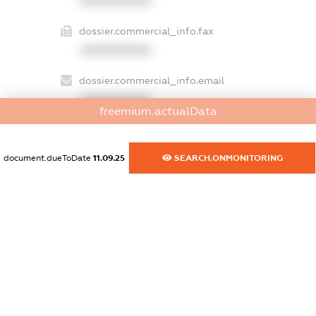
XXXXXXXXXX
dossier.commercial_info.fax
XXXXXXXXXX
dossier.commercial_info.email
XXXXXXXXXX
freemium.actualData
dossier.commercial_info.website
XXXXXXXXXX
document.dueToDate
11.09.25
SEARCH.ONMONITORING
dossier.commercial_info.activity
XXXXXXXXXX
freemium.exampleText_1
freemium.exampleText_2
freemium.anonymousPerSearch2
FREEMIUM.DETAILS