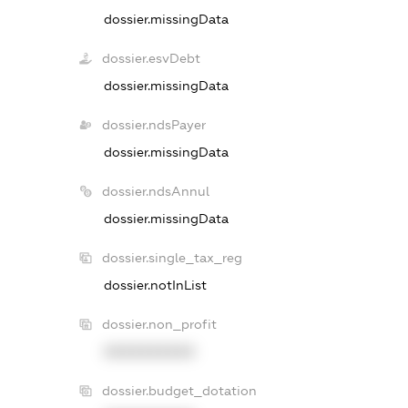
dossier.missingData
dossier.esvDebt
dossier.missingData
dossier.ndsPayer
dossier.missingData
dossier.ndsAnnul
dossier.missingData
dossier.single_tax_reg
dossier.notInList
dossier.non_profit
XXXXXXXXXX
dossier.budget_dotation