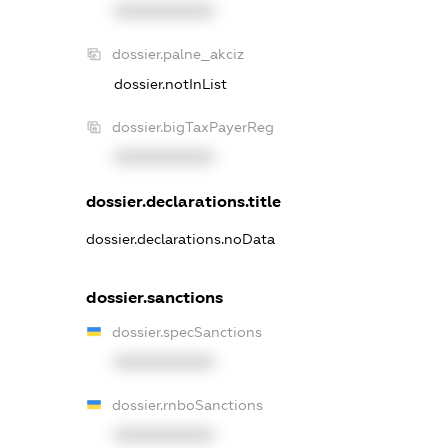
XXXXXXXXXX
dossier.palne_akciz
dossier.notInList
dossier.bigTaxPayerReg
XXXXXXXXXX
dossier.declarations.title
dossier.declarations.noData
dossier.sanctions
dossier.specSanctions
XXXXXXXXXX
dossier.rnboSanctions
XXXXXXXXXX