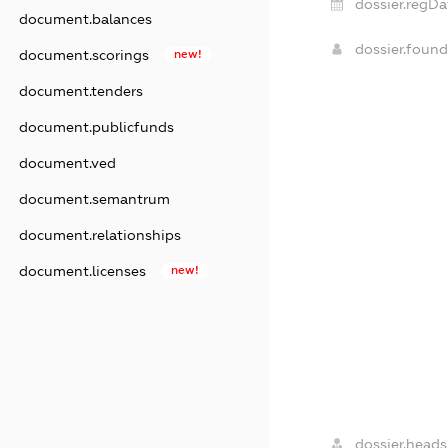
dossier.regDa
document.balances
dossier.foun
document.scorings
new!
document.tenders
document.publicfunds
document.ved
document.semantrum
document.relationships
document.licenses
new!
dossier.heads