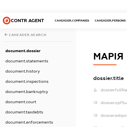
CONTR AGENT
CAHEADER.COMPANIES
CAHEADER.PERSONS
CAHEADER.SEARCH
document.dossier
МАРІЯ
document.statements
document.history
dossier.title
document.inspections
dossier.fullN
document.bankruptcy
document.court
dossier.opfS
document.taxdebts
dossier.edrpo
document.enforcements