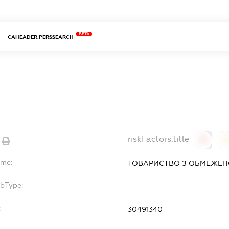
BETA
CAHEADER.PERSSEARCH
riskFactors.title
0
ame:
ТОВАРИСТВО З ОБМЕЖЕНО
ubType:
-
:
30491340