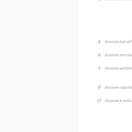
dossier.benefi
dossier.smida
dossier.addre
dossier.capita
dossier.kveds