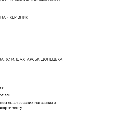
ВНА
-
КЕРІВНИК
ІНА, 67, М. ШАХТАРСЬК, ДОНЕЦЬКА
ть
ргівлі
 неспеціалізованих магазинах з
асортименту