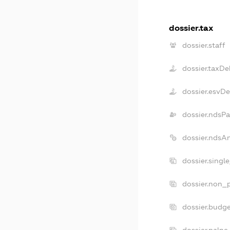
dossier.tax
dossier.staff
dossier.taxDe
dossier.esvD
dossier.ndsPa
dossier.ndsA
dossier.singl
dossier.non_p
dossier.budg