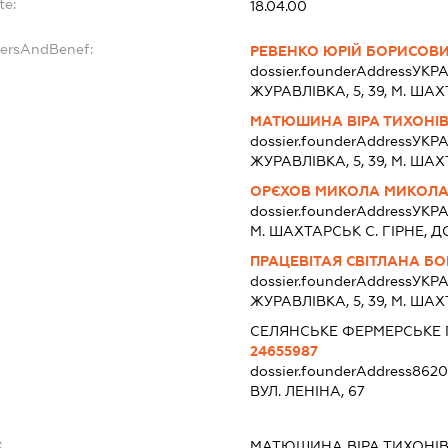
te:
18.04.00
dersAndBenef:
РЕВЕНКО ЮРІЙ БОРИСОВ
dossier.founderAddress
УКРА
ЖУРАВЛІВКА, 5, 39, М. Ш
МАТЮШИНА ВІРА ТИХОНІ
dossier.founderAddress
УКРА
ЖУРАВЛІВКА, 5, 39, М. Ш
ОРЄХОВ МИКОЛА МИКОЛ
dossier.founderAddress
УКРА
М. ШАХТАРСЬК С. ГІРНЕ,
ПРАЦЕВІТАЯ СВІТЛАНА Б
dossier.founderAddress
УКРА
ЖУРАВЛІВКА, 5, 39, М. Ш
СЕЛЯНСЬКЕ ФЕРМЕРСЬКЕ 
24655987
dossier.founderAddress
8620
ВУЛ. ЛЕНІНА, 67
:
МАТЮШИНА ВІРА ТИХОНІ