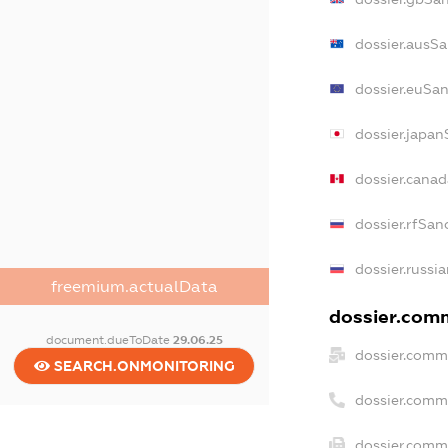
dossier.ausSa
dossier.euSan
dossier.japan
dossier.cana
dossier.rfSan
dossier.russi
freemium.actualData
dossier.comm
document.dueToDate
29.06.25
dossier.comm
SEARCH.ONMONITORING
dossier.comm
dossier.comme