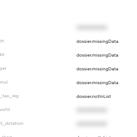
XXXXXXXXXX
bt
dossier.missingData
ebt
dossier.missingData
yer
dossier.missingData
nnul
dossier.missingData
e_tax_reg
dossier.notInList
rofit
XXXXXXXXXX
et_dotation
XXXXXXXXXX