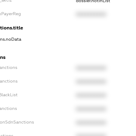
_akciz
dossier.notInList
axPayerReg
XXXXXXXXXX
tions.title
ons.noData
ons
anctions
XXXXXXXXXX
Sanctions
XXXXXXXXXX
BlackList
XXXXXXXXXX
anctions
XXXXXXXXXX
NonSdnSanctions
XXXXXXXXXX
nctions