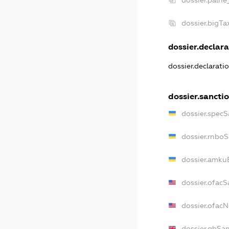
dossier.palne
dossier.bigT
dossier.declara
dossier.declarati
dossier.sancti
dossier.specS
dossier.rnbo
dossier.amku
dossier.ofacS
dossier.ofac
dossier.gbSa