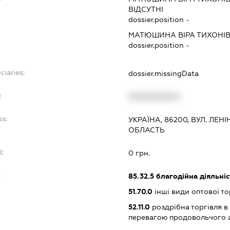
ВІДСУТНІ
dossier.position -
МАТЮШИНА ВІРА ТИХОНІ
dossier.position -
ciaries:
dossier.missingData
:
XXXXXXXXXX
ss:
УКРАЇНА, 86200, ВУЛ. ЛЕН
ОБЛАСТЬ
l:
0 грн.
:
85.32.5
благодійна діяльніс
51.70.0
інші види оптової то
52.11.0
роздрібна торгівля в
перевагою продовольчого 