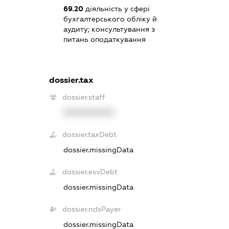
69.20
діяльність у сфері
бухгалтерського обліку й
аудиту; консультування з
питань оподаткування
dossier.tax
dossier.staff
XXXXXXXXXX
dossier.taxDebt
dossier.missingData
dossier.esvDebt
dossier.missingData
dossier.ndsPayer
dossier.missingData