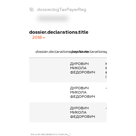
dossier.bigTaxPayerReg
XXXXXXXXXX
dossier.declarations.title
2018
dossier.declarations.pepName
dossier.declarations.personName
dossier.declarati
ДУРОВИЧ
Кінцевий
МИКОЛА
бенефіціарний
ФЕДОРОВИЧ
власник
(контролер)
ДУРОВИЧ
-
МИКОЛА
ФЕДОРОВИЧ
ДУРОВИЧ
-
МИКОЛА
ФЕДОРОВИЧ
dossier.declarations.license_1