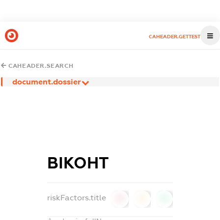
CAHEADER.GETTEST
CAHEADER.SEARCH
document.dossier
ВІКОНТ
riskFactors.title
0
0
0