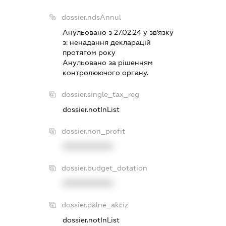
dossier.ndsAnnul
Анульовано з 27.02.24 у зв'язку
з:
ненадання декларацiй
протягом року
Анульовано за рiшенням
контролюючого органу.
dossier.single_tax_reg
dossier.notInList
dossier.non_profit
XXXXXXXXXX
dossier.budget_dotation
XXXXXXXXXX
dossier.palne_akciz
dossier.notInList