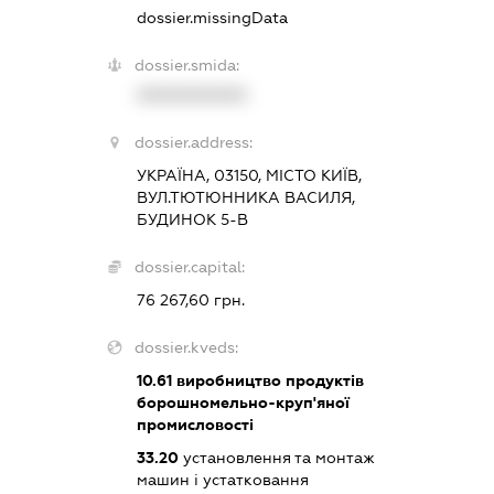
dossier.missingData
dossier.smida:
XXXXXXXXXX
dossier.address:
УКРАЇНА, 03150, МІСТО КИЇВ,
ВУЛ.ТЮТЮННИКА ВАСИЛЯ,
БУДИНОК 5-В
dossier.capital:
76 267,60 грн.
dossier.kveds:
10.61
виробництво продуктів
борошномельно-круп'яної
промисловості
33.20
установлення та монтаж
машин і устатковання