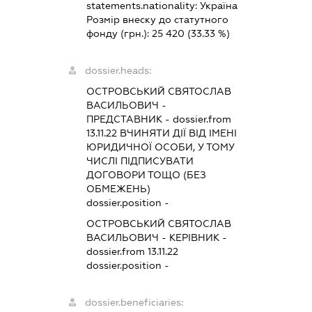
statements.nationality:
Україна
Розмір внеску до статутного
фонду (грн.):
25 420
(33.33 %)
dossier.heads:
ОСТРОВСЬКИЙ СВЯТОСЛАВ
ВАСИЛЬОВИЧ
-
ПРЕДСТАВНИК
- dossier.from
13.11.22
ВЧИНЯТИ ДІЇ ВІД ІМЕНІ
ЮРИДИЧНОЇ ОСОБИ, У ТОМУ
ЧИСЛІ ПІДПИСУВАТИ
ДОГОВОРИ ТОЩО (БЕЗ
ОБМЕЖЕНЬ)
dossier.position -
ОСТРОВСЬКИЙ СВЯТОСЛАВ
ВАСИЛЬОВИЧ
-
КЕРІВНИК
-
dossier.from 13.11.22
dossier.position -
dossier.beneficiaries: