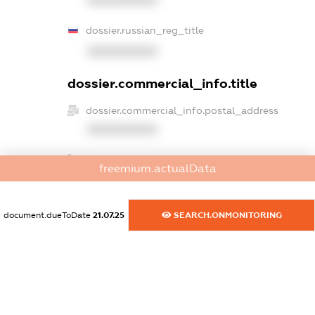
XXXXXXXXXX
dossier.russian_reg_title
XXXXXXXXXX
dossier.commercial_info.title
dossier.commercial_info.postal_address
XXXXXXXXXX
dossier.commercial_info.phone
freemium.actualData
XXXXXXXXXX
dossier.commercial_info.fax
document.dueToDate
21.07.25
SEARCH.ONMONITORING
XXXXXXXXXX
dossier.commercial_info.email
XXXXXXXXXX
dossier.commercial_info.website