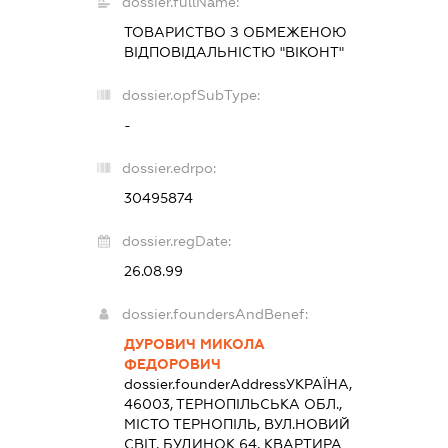
dossier.fullName:
ТОВАРИСТВО З ОБМЕЖЕНОЮ
ВІДПОВІДАЛЬНІСТЮ "ВІКОНТ"
dossier.opfSubType:
-
dossier.edrpo:
30495874
dossier.regDate:
26.08.99
dossier.foundersAndBenef:
ДУРОВИЧ МИКОЛА
ФЕДОРОВИЧ
dossier.founderAddress
УКРАЇНА,
46003, ТЕРНОПІЛЬСЬКА ОБЛ.,
МІСТО ТЕРНОПІЛЬ, ВУЛ.НОВИЙ
СВІТ, БУДИНОК 64, КВАРТИРА