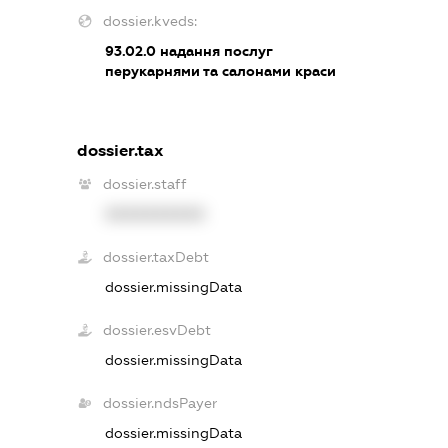
dossier.kveds:
93.02.0
надання послуг
перукарнями та салонами краси
dossier.tax
dossier.staff
XXXXXXXXXX
dossier.taxDebt
dossier.missingData
dossier.esvDebt
dossier.missingData
dossier.ndsPayer
dossier.missingData