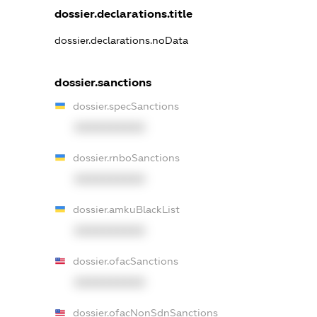
dossier.declarations.title
dossier.declarations.noData
dossier.sanctions
dossier.specSanctions
XXXXXXXXXX
dossier.rnboSanctions
XXXXXXXXXX
dossier.amkuBlackList
XXXXXXXXXX
dossier.ofacSanctions
XXXXXXXXXX
dossier.ofacNonSdnSanctions