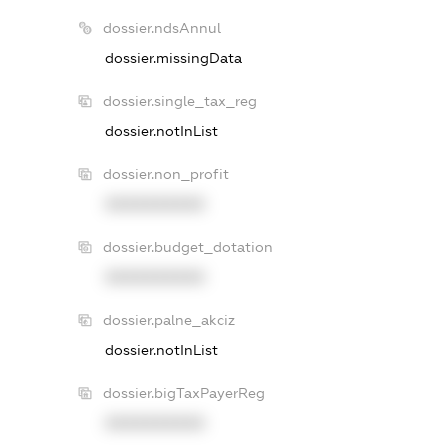
dossier.ndsAnnul
dossier.missingData
dossier.single_tax_reg
dossier.notInList
dossier.non_profit
XXXXXXXXXX
dossier.budget_dotation
XXXXXXXXXX
dossier.palne_akciz
dossier.notInList
dossier.bigTaxPayerReg
XXXXXXXXXX