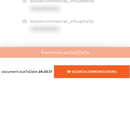
dossier.commercial_info.website
XXXXXXXXXX
dossier.commercial_info.activity
XXXXXXXXXX
freemium.actualData
freemium.exampleText_1
freemium.exampleText_2
freemium.anonymousPerSearch2
document.dueToDate
24.03.17
SEARCH.ONMONITORING
FREEMIUM.DETAILS
FREEMIUM.REGISTER