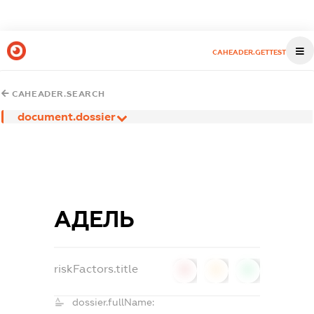
CAHEADER.GETTEST
CAHEADER.SEARCH
document.dossier
АДЕЛЬ
riskFactors.title
0
0
0
dossier.fullName: