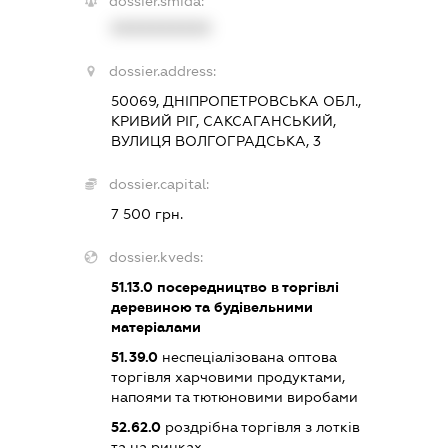
dossier.smida:
XXXXXXXXXX
dossier.address:
50069, ДНІПРОПЕТРОВСЬКА ОБЛ.,
КРИВИЙ РІГ, САКСАГАНСЬКИЙ,
ВУЛИЦЯ ВОЛГОГРАДСЬКА, 3
dossier.capital:
7 500 грн.
dossier.kveds:
51.13.0
посередництво в торгівлі
деревиною та будівельними
матеріалами
51.39.0
неспеціалізована оптова
торгівля харчовими продуктами,
напоями та тютюновими виробами
52.62.0
роздрібна торгівля з лотків
та на ринках