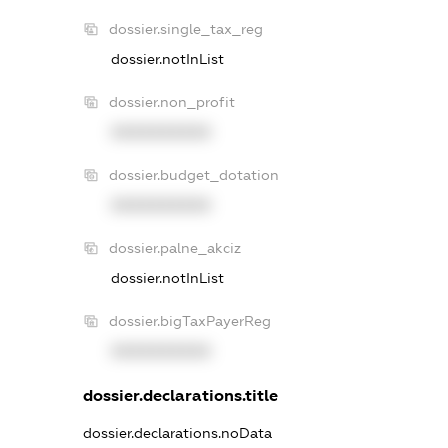
dossier.single_tax_reg
dossier.notInList
dossier.non_profit
XXXXXXXXXX
dossier.budget_dotation
XXXXXXXXXX
dossier.palne_akciz
dossier.notInList
dossier.bigTaxPayerReg
XXXXXXXXXX
dossier.declarations.title
dossier.declarations.noData