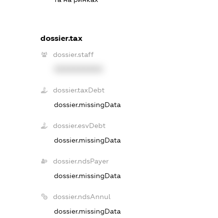
dossier.tax
dossier.staff
XXXXXXXXXX
dossier.taxDebt
dossier.missingData
dossier.esvDebt
dossier.missingData
dossier.ndsPayer
dossier.missingData
dossier.ndsAnnul
dossier.missingData