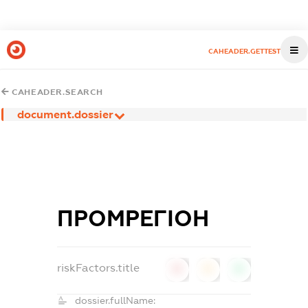
CAHEADER.GETTEST
CAHEADER.SEARCH
document.dossier
ПРОМРЕГІОН
riskFactors.title
0
0
0
dossier.fullName: