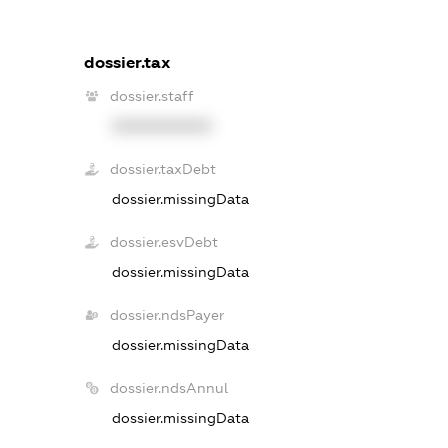
dossier.tax
dossier.staff
XXXXXXXXXX
dossier.taxDebt
dossier.missingData
dossier.esvDebt
dossier.missingData
dossier.ndsPayer
dossier.missingData
dossier.ndsAnnul
dossier.missingData