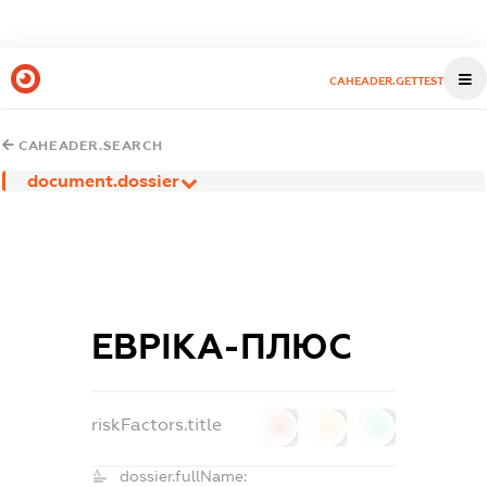
CAHEADER.GETTEST
CAHEADER.SEARCH
document.dossier
ЕВРІКА-ПЛЮС
riskFactors.title
0
0
0
dossier.fullName: