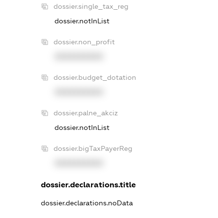
dossier.single_tax_reg
dossier.notInList
dossier.non_profit
XXXXXXXXXX
dossier.budget_dotation
XXXXXXXXXX
dossier.palne_akciz
dossier.notInList
dossier.bigTaxPayerReg
XXXXXXXXXX
dossier.declarations.title
dossier.declarations.noData