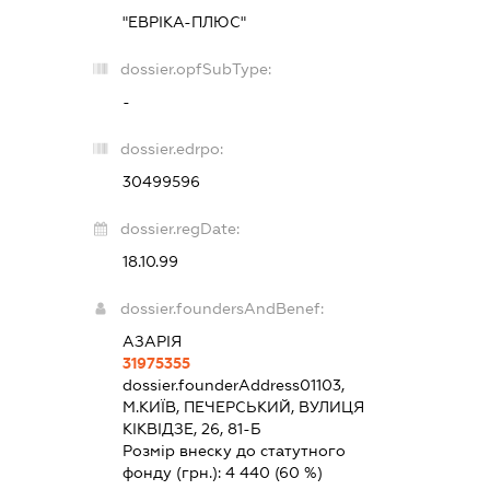
"ЕВРІКА-ПЛЮС"
dossier.opfSubType:
-
dossier.edrpo:
30499596
dossier.regDate:
18.10.99
dossier.foundersAndBenef:
АЗАРІЯ
31975355
dossier.founderAddress
01103,
М.КИЇВ, ПЕЧЕРСЬКИЙ, ВУЛИЦЯ
КІКВІДЗЕ, 26, 81-Б
Розмір внеску до статутного
фонду (грн.):
4 440
(60 %)