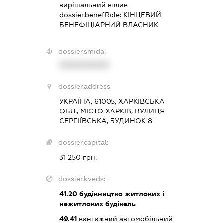
вирішальний вплив
dossier.benefRole:
КІНЦЕВИЙ
БЕНЕФІЦІАРНИЙ ВЛАСНИК
dossier.smida:
XXXXXXXXXX
dossier.address:
УКРАЇНА, 61005, ХАРКІВСЬКА
ОБЛ., МІСТО ХАРКІВ, ВУЛИЦЯ
СЕРГІЇВСЬКА, БУДИНОК 8
dossier.capital:
31 250 грн.
dossier.kveds:
41.20
будівництво житлових і
нежитлових будівель
49.41
вантажний автомобільний