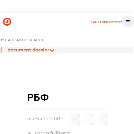
CAHEADER.GETTEST
CAHEADER.SEARCH
document.dossier
РБФ
riskFactors.title
0
0
0
dossier.fullName: