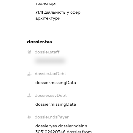
транспорт
71.11
діяльність у сфері
архітектури
dossier.tax
dossier.staff
XXXXXXXXXX
dossier.taxDebt
dossier.missingData
dossier.esvDebt
dossier.missingData
dossier.ndsPayer
dossier.yes
dossier.ndsInn
305102420346
dossier.from