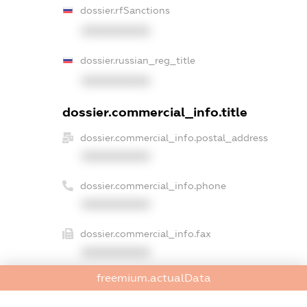
dossier.rfSanctions
XXXXXXXXXX
dossier.russian_reg_title
XXXXXXXXXX
dossier.commercial_info.title
dossier.commercial_info.postal_address
XXXXXXXXXX
dossier.commercial_info.phone
XXXXXXXXXX
dossier.commercial_info.fax
XXXXXXXXXX
freemium.actualData
dossier.commercial_info.email
XXXXXXXXXX