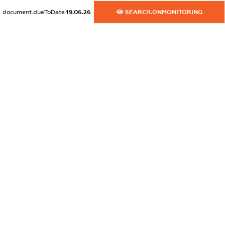
document.dueToDate
19.06.26
SEARCH.ONMONITORING
dossier.commercial_info.website
XXXXXXXXXX
dossier.commercial_info.activity
XXXXXXXXXX
freemium.exampleText_1
freemium.exampleText_2
freemium.anonymousPerSearch2
FREEMIUM.DETAILS
FREEMIUM.REGISTER