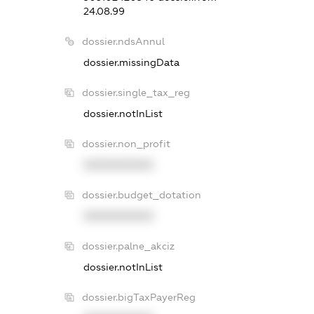
24.08.99
dossier.ndsAnnul
dossier.missingData
dossier.single_tax_reg
dossier.notInList
dossier.non_profit
XXXXXXXXXX
dossier.budget_dotation
XXXXXXXXXX
dossier.palne_akciz
dossier.notInList
dossier.bigTaxPayerReg