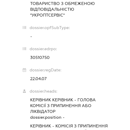
ТОВАРИСТВО З ОБМЕЖЕНОЮ
ВІДПОВІДАЛЬНІСТЮ
"УКРОПТСЕРВІС"
dossier.opfSubType:
-
dossier.edrpo:
30510750
dossier.regDate:
22.04.07
dossier.heads:
КЕРІВНИК КЕРІВНИК
-
ГОЛОВА
КОМІСІЇ З ПРИПИНЕННЯ АБО
ЛІКВІДАТОР
dossier.position -
КЕРІВНИК
-
КОМІСІЯ З ПРИПИНЕННЯ