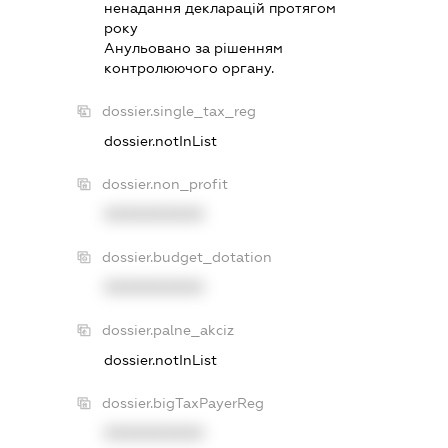
ненадання декларацiй протягом
року
Анульовано за рiшенням
контролюючого органу.
dossier.single_tax_reg
dossier.notInList
dossier.non_profit
XXXXXXXXXX
dossier.budget_dotation
XXXXXXXXXX
dossier.palne_akciz
dossier.notInList
dossier.bigTaxPayerReg
XXXXXXXXXX