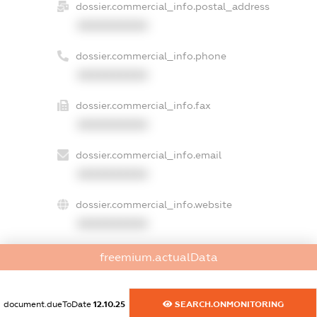
dossier.commercial_info.postal_address
XXXXXXXXXX
dossier.commercial_info.phone
XXXXXXXXXX
dossier.commercial_info.fax
XXXXXXXXXX
dossier.commercial_info.email
XXXXXXXXXX
dossier.commercial_info.website
XXXXXXXXXX
dossier.commercial_info.activity
freemium.actualData
XXXXXXXXXX
document.dueToDate
12.10.25
SEARCH.ONMONITORING