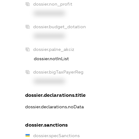
dossier.non_profit
XXXXXXXXXX
dossier.budget_dotation
XXXXXXXXXX
dossier.palne_akciz
dossier.notInList
dossier.bigTaxPayerReg
XXXXXXXXXX
dossier.declarations.title
dossier.declarations.noData
dossier.sanctions
dossier.specSanctions