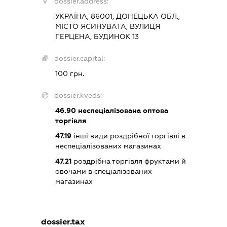
dossier.address:
УКРАЇНА, 86001, ДОНЕЦЬКА ОБЛ.,
МІСТО ЯСИНУВАТА, ВУЛИЦЯ
ГЕРЦЕНА, БУДИНОК 13
dossier.capital:
100 грн.
dossier.kveds:
46.90
неспеціалізована оптова
торгівля
47.19
інші види роздрібної торгівлі в
неспеціалізованих магазинах
47.21
роздрібна торгівля фруктами й
овочами в спеціалізованих
магазинах
dossier.tax