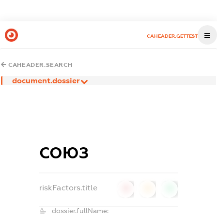
CAHEADER.GETTEST
CAHEADER.SEARCH
document.dossier
СОЮЗ
riskFactors.title
0
0
0
dossier.fullName: