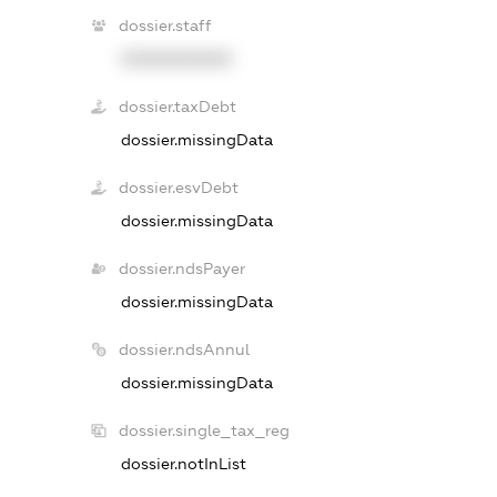
dossier.staff
XXXXXXXXXX
dossier.taxDebt
dossier.missingData
dossier.esvDebt
dossier.missingData
dossier.ndsPayer
dossier.missingData
dossier.ndsAnnul
dossier.missingData
dossier.single_tax_reg
dossier.notInList