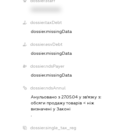
dossier.staff
XXXXXXXXXX
dossier.taxDebt
dossier.missingData
dossier.esvDebt
dossier.missingData
dossier.ndsPayer
dossier.missingData
dossier.ndsAnnul
Анульовано з 27.05.04 у зв'язку з:
обсяги продажу товарiв < нiж
визначенi у Законi
.
dossier.single_tax_reg