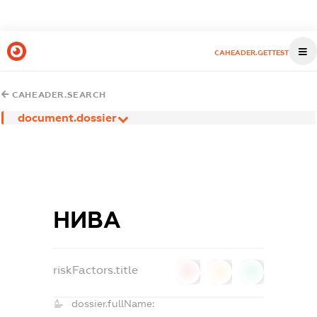
CAHEADER.GETTEST
CAHEADER.SEARCH
document.dossier
НИВА
riskFactors.title
0
0
0
dossier.fullName: