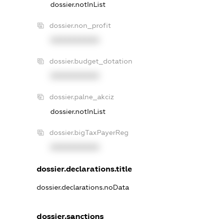
dossier.notInList
dossier.non_profit
XXXXXXXXXX
dossier.budget_dotation
XXXXXXXXXX
dossier.palne_akciz
dossier.notInList
dossier.bigTaxPayerReg
XXXXXXXXXX
dossier.declarations.title
dossier.declarations.noData
dossier.sanctions