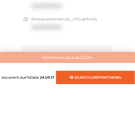
XXXXXXXXXX
dossier.commercial_info.activity
XXXXXXXXXX
freemium.exampleText_1
freemium.actualData
freemium.exampleText_2
freemium.anonymousPerSearch2
FREEMIUM.DETAILS
document.dueToDate
24.03.17
SEARCH.ONMONITORING
FREEMIUM.REGISTER