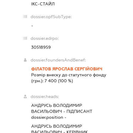
ІКС-СТАЙЛ
dossier.opfSubType:
-
dossier.edrpo:
30518959
dossier.foundersAndBenef:
ФІЛАТОВ ЯРОСЛАВ СЕРГІЙОВИЧ
Розмір внеску до статутного фонду
(грн.):
7 400
(100 %)
dossier.heads:
АНДРУСЬ ВОЛОДИМИР
ВАСИЛЬОВИЧ
-
ПІДПИСАНТ
dossier.position -
АНДРУСЬ ВОЛОДИМИР
ВАСИЛЬОВИЧ
-
КЕРІВНИК