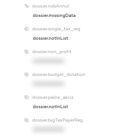
dossier.ndsAnnul
dossier.missingData
dossier.single_tax_reg
dossier.notInList
dossier.non_profit
XXXXXXXXXX
dossier.budget_dotation
XXXXXXXXXX
dossier.palne_akciz
dossier.notInList
dossier.bigTaxPayerReg
XXXXXXXXXX