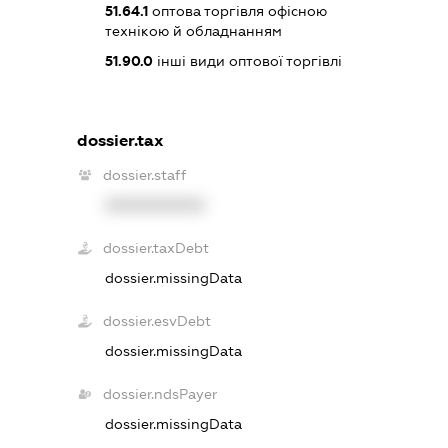
51.64.1
оптова торгівля офісною
технікою й обладнанням
51.90.0
інші види оптової торгівлі
dossier.tax
dossier.staff
XXXXXXXXXX
dossier.taxDebt
dossier.missingData
dossier.esvDebt
dossier.missingData
dossier.ndsPayer
dossier.missingData