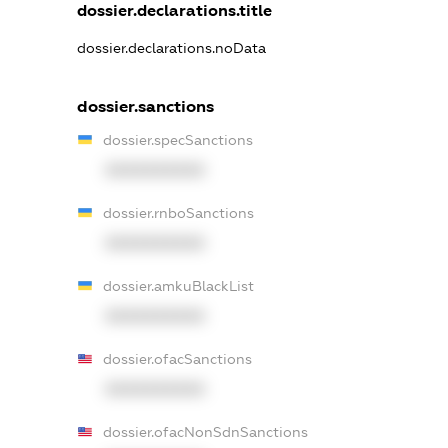
dossier.declarations.title
dossier.declarations.noData
dossier.sanctions
dossier.specSanctions
XXXXXXXXXX
dossier.rnboSanctions
XXXXXXXXXX
dossier.amkuBlackList
XXXXXXXXXX
dossier.ofacSanctions
XXXXXXXXXX
dossier.ofacNonSdnSanctions