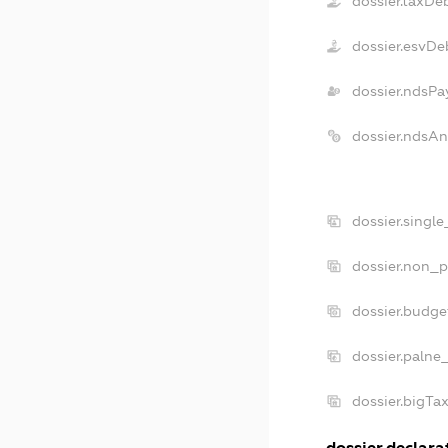
dossier.taxDe
dossier.esvDe
dossier.ndsPa
dossier.ndsA
dossier.singl
dossier.non_p
dossier.budg
dossier.palne
dossier.bigT
dossier.declarat