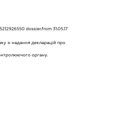
305212926550
dossier.from 31.05.17
зку з:
надання декларацiй про
онтролюючого органу.