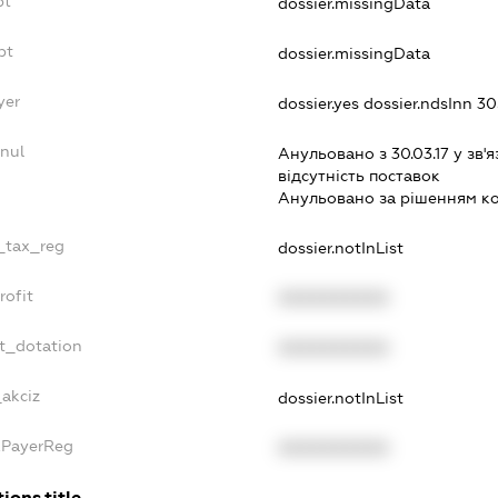
bt
dossier.missingData
bt
dossier.missingData
yer
dossier.yes
dossier.ndsInn 
nnul
Анульовано з 30.03.17 у зв'я
вiдсутнiсть поставок
Анульовано за рiшенням к
e_tax_reg
dossier.notInList
rofit
XXXXXXXXXX
et_dotation
XXXXXXXXXX
_akciz
dossier.notInList
axPayerReg
XXXXXXXXXX
ions.title