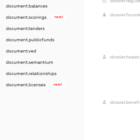
dossier.regDat
document.balances
dossier.foun
document.scorings
new!
document.tenders
document.publicfunds
document.ved
dossier.heads:
document.semantrum
document.relationships
document.licenses
new!
dossier.benefi