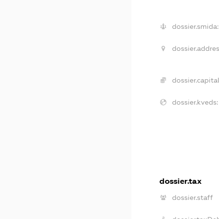
dossier.smida:
dossier.addres
dossier.capital
dossier.kveds:
dossier.tax
dossier.staff