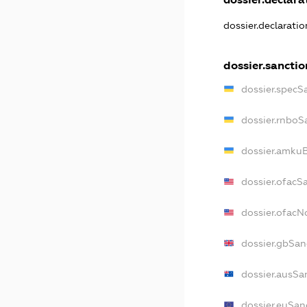
dossier.declarati
dossier.sanctio
dossier.specS
dossier.rnboS
dossier.amkuB
dossier.ofacS
dossier.ofac
dossier.gbSan
dossier.ausSa
dossier.euSan