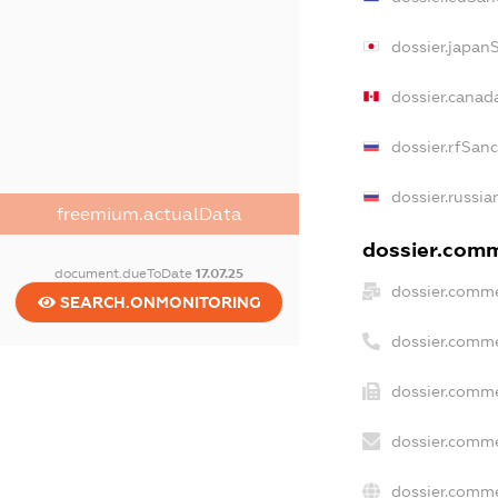
dossier.japan
dossier.canad
dossier.rfSan
dossier.russia
freemium.actualData
dossier.comme
document.dueToDate
17.07.25
dossier.comme
SEARCH.ONMONITORING
dossier.comme
dossier.comme
dossier.comme
dossier.comme