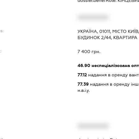
dossier.benefRole:
КІНЦЕВИ
XXXXXXXXXX
s:
УКРАЇНА, 01011, МІСТО КИ
БУДИНОК 2/44, КВАРТИРА 
:
7 400 грн.
46.90
неспеціалізована опт
77.12
надання в оренду вант
77.39
надання в оренду інши
н.в.і.у.
XXXXXXXXXX