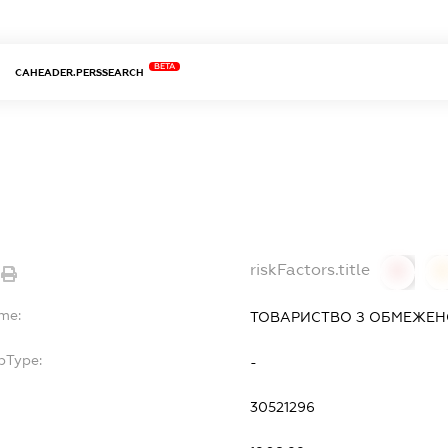
BETA
CAHEADER.PERSSEARCH
riskFactors.title
0
ame:
ТОВАРИСТВО З ОБМЕЖЕНО
bType:
-
30521296