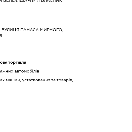
Й БЕНЕФІЦІАРНИЙ ВЛАСНИК
ЇВ, ВУЛИЦЯ ПАНАСА МИРНОГО,
9
ова торгівля
ажних автомобілів
х машин, устатковання та товарів,