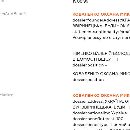
e:
19.08.99
dersAndBenef:
КОВАЛЕНКО ОКСАНА МИК
dossier.founderAddress
УКРА
ЗВІРИНЕЦЬКА, БУДИНОК 63
statements.nationality:
Укра
Розмір внеску до статутног
НІМЕНКО ВАЛЕРІЙ ВОЛО
ВІДОМОСТІ ВІДСУТНІ
dossier.position -
КОВАЛЕНКО ОКСАНА МИК
dossier.position -
ciaries:
КОВАЛЕНКО ОКСАНА МИК
dossier.address:
УКРАЇНА, 01
ВУЛ.ЗВІРИНЕЦЬКА, БУДИНО
dossier.nationality:
Україна
dossier.benefInterest:
100
dossier.benefType:
Прямий в