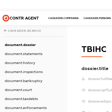
CONTR AGENT
CAHEADER.COMPANIES
CAHEADER.PERSONS
CAHEADER.SEARCH
document.dossier
ТВІНС
document.statements
document.history
dossier.title
document.inspections
dossier.fullN
document.bankruptcy
document.court
dossier.opfSu
document.taxdebts
dossier.edrpo:
document.enforcements