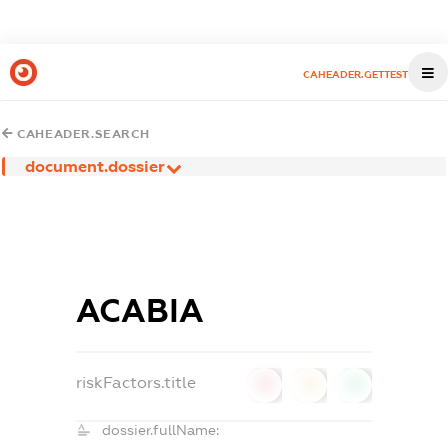
CAHEADER.GETTEST
CAHEADER.SEARCH
document.dossier
АСАВІА
riskFactors.title
0
0
0
dossier.fullName: