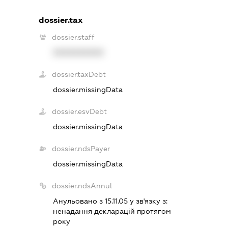
dossier.tax
dossier.staff
XXXXXXXXXX
dossier.taxDebt
dossier.missingData
dossier.esvDebt
dossier.missingData
dossier.ndsPayer
dossier.missingData
dossier.ndsAnnul
Анульовано з 15.11.05 у зв'язку з:
ненадання декларацiй протягом
року