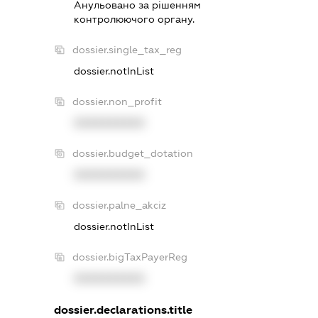
Анульовано за рiшенням
контролюючого органу.
dossier.single_tax_reg
dossier.notInList
dossier.non_profit
XXXXXXXXXX
dossier.budget_dotation
XXXXXXXXXX
dossier.palne_akciz
dossier.notInList
dossier.bigTaxPayerReg
XXXXXXXXXX
dossier.declarations.title