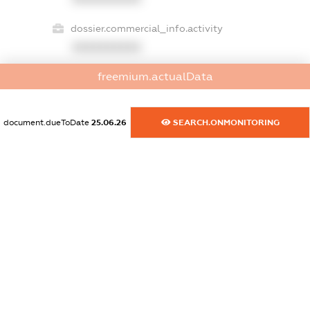
dossier.commercial_info.activity
XXXXXXXXXX
freemium.actualData
freemium.exampleText_1
freemium.exampleText_2
document.dueToDate
25.06.26
SEARCH.ONMONITORING
freemium.anonymousPerSearch2
FREEMIUM.DETAILS
FREEMIUM.REGISTER