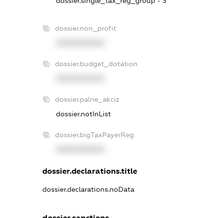
dossier.single_tax_reg_group - 3
dossier.non_profit
XXXXXXXXXX
dossier.budget_dotation
XXXXXXXXXX
dossier.palne_akciz
dossier.notInList
dossier.bigTaxPayerReg
XXXXXXXXXX
dossier.declarations.title
dossier.declarations.noData
dossier.sanctions