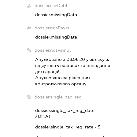
dossier.esvDebt
dossier.missingData
dossier.ndsPayer
dossier.missingData
dossier.ndsAnnul
Анульовано з 08.06.20 у зв'язку з:
вiдсутнiсть поставок та ненадання
декларацiй
Анульовано за рiшенням
контролюючого органу.
dossier.single_tax_reg
dossier.single_tax_reg_date -
31.12.20
dossier.single_tax_reg_rate - 5