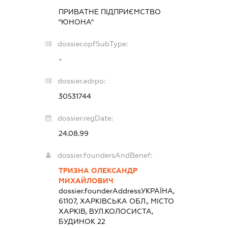
ПРИВАТНЕ ПІДПРИЄМСТВО
"ЮНОНА"
dossier.opfSubType:
-
dossier.edrpo:
30531744
dossier.regDate:
24.08.99
dossier.foundersAndBenef:
ТРИЗНА ОЛЕКСАНДР
МИХАЙЛОВИЧ
dossier.founderAddress
УКРАЇНА,
61107, ХАРКІВСЬКА ОБЛ., МІСТО
ХАРКІВ, ВУЛ.КОЛОСИСТА,
БУДИНОК 22