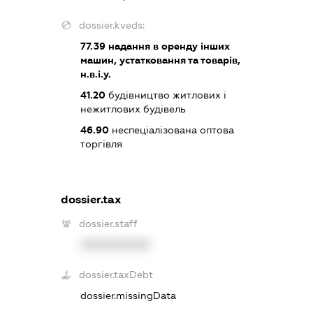
dossier.kveds:
77.39
надання в оренду інших
машин, устатковання та товарів,
н.в.і.у.
41.20
будівництво житлових і
нежитлових будівель
46.90
неспеціалізована оптова
торгівля
dossier.tax
dossier.staff
XXXXXXXXXX
dossier.taxDebt
dossier.missingData