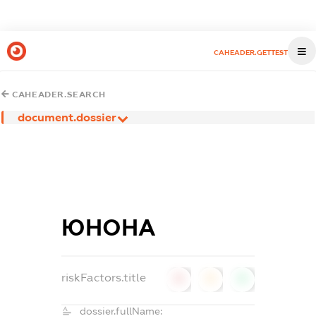
CAHEADER.GETTEST
CAHEADER.SEARCH
document.dossier
ЮНОНА
riskFactors.title
0
0
0
dossier.fullName: