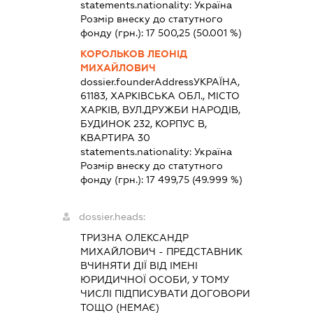
statements.nationality:
Україна
Розмір внеску до статутного
фонду (грн.):
17 500,25
(50.001 %)
КОРОЛЬКОВ ЛЕОНІД
МИХАЙЛОВИЧ
dossier.founderAddress
УКРАЇНА,
61183, ХАРКІВСЬКА ОБЛ., МІСТО
ХАРКІВ, ВУЛ.ДРУЖБИ НАРОДІВ,
БУДИНОК 232, КОРПУС В,
КВАРТИРА 30
statements.nationality:
Україна
Розмір внеску до статутного
фонду (грн.):
17 499,75
(49.999 %)
dossier.heads:
ТРИЗНА ОЛЕКСАНДР
МИХАЙЛОВИЧ
-
ПРЕДСТАВНИК
ВЧИНЯТИ ДІЇ ВІД ІМЕНІ
ЮРИДИЧНОЇ ОСОБИ, У ТОМУ
ЧИСЛІ ПІДПИСУВАТИ ДОГОВОРИ
ТОЩО (НЕМАЄ)