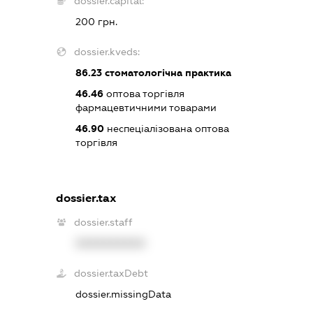
dossier.capital:
200 грн.
dossier.kveds:
86.23
стоматологічна практика
46.46
оптова торгівля
фармацевтичними товарами
46.90
неспеціалізована оптова
торгівля
dossier.tax
dossier.staff
XXXXXXXXXX
dossier.taxDebt
dossier.missingData