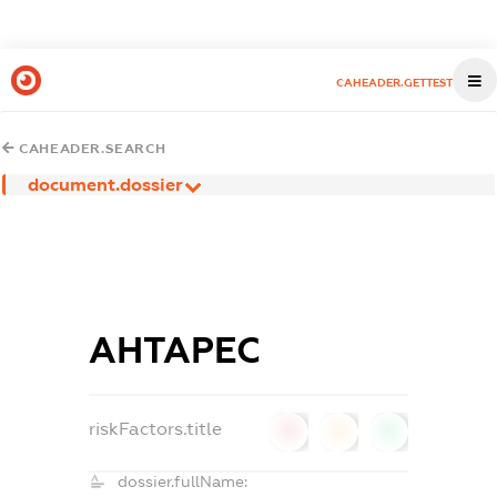
CAHEADER.GETTEST
CAHEADER.SEARCH
document.dossier
АНТАРЕС
riskFactors.title
0
0
0
dossier.fullName: