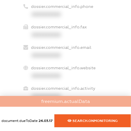
dossier.commercial_info.phone
XXXXXXXXXX
dossier.commercial_info.fax
XXXXXXXXXX
dossier.commercial_info.email
XXXXXXXXXX
dossier.commercial_info.website
XXXXXXXXXX
dossier.commercial_info.activity
XXXXXXXXXX
freemium.actualData
document.dueToDate
24.03.17
SEARCH.ONMONITORING
freemium.exampleText_1
freemium.exampleText_2