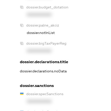
dossier.budget_dotation
XXXXXXXXXX
dossier.palne_akciz
dossier.notInList
dossier.bigTaxPayerReg
XXXXXXXXXX
dossier.declarations.title
dossier.declarations.noData
dossier.sanctions
dossier.specSanctions
XXXXXXXXXX