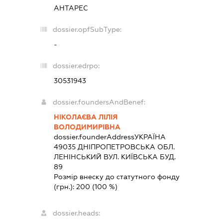
АНТАРЕС
dossier.opfSubType:
-
dossier.edrpo:
30531943
dossier.foundersAndBenef:
НІКОЛАЄВА ЛІЛІЯ
ВОЛОДИМИРІВНА
dossier.founderAddress
УКРАЇНА
49035 ДНIПРОПЕТРОВСЬКА ОБЛ.
ЛЕНІНСЬКИЙ ВУЛ. КИЇВСЬКА БУД.
89
Розмір внеску до статутного фонду
(грн.):
200
(100 %)
dossier.heads: