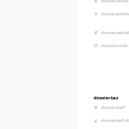
dossier.smida:
dossier.addres
dossier.capital
dossier.kveds:
dossier.tax
dossier.staff
dossier.taxDe