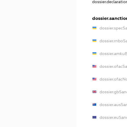
dossier.declarati
dossier.sanctio
dossier.specS
dossier.rnboS
dossier.amkuB
dossier.ofacS
dossier.ofac
dossier.gbSan
dossier.ausSa
dossier.euSan