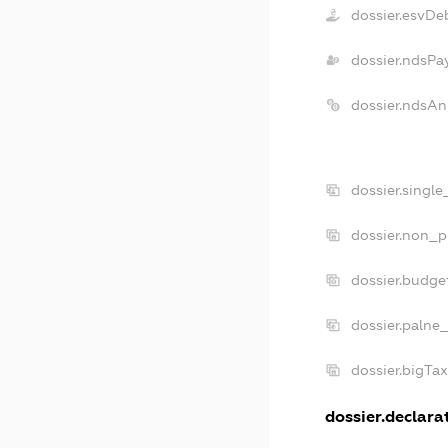
dossier.esvDe
dossier.ndsPa
dossier.ndsAn
dossier.singl
dossier.non_p
dossier.budge
dossier.palne
dossier.bigTa
dossier.declarat