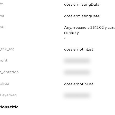
bt
dossier.missingData
yer
dossier.missingData
nul
Анульовано з 26.12.02 у зв'я
податку
.
e_tax_reg
dossier.notInList
rofit
XXXXXXXXXX
t_dotation
XXXXXXXXXX
_akciz
dossier.notInList
xPayerReg
XXXXXXXXXX
ions.title