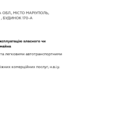
А ОБЛ., МІСТО МАРІУПОЛЬ,
, БУДИНОК 170-А
ксплуатацію власного чи
 майна
 та легковими автотранспортними
них комерційних послуг, н.в.і.у.