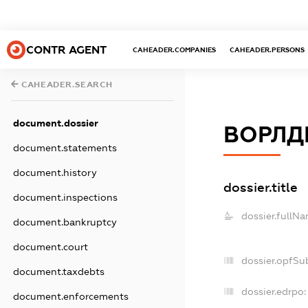
CONTR AGENT
CAHEADER.COMPANIES
CAHEADER.PERSONS
CAHEADER.SEARCH
document.dossier
ВОРЛД
document.statements
document.history
dossier.title
document.inspections
dossier.fullNa
document.bankruptcy
document.court
dossier.opfSu
document.taxdebts
dossier.edrpo:
document.enforcements