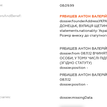
e:
08.09.99
dersAndBenef:
РЯБИШЕВ АНТОН ВАЛЕРІ
dossier.founderAddress
УКРА
ДОНЕЦЬК, ВУЛИЦЯ ЩЕТИНІ
statements.nationality:
Укра
Розмір внеску до статутног
РЯБИШЕВ АНТОН ВАЛЕРІ
dossier.from 08.11.12
ВЧИНЯТИ
ОСОБИ, У ТОМУ ЧИСЛІ П
(ЗГІДНО СТАТУТУ)
dossier.position -
РЯБИШЕВ АНТОН ВАЛЕРІ
08.11.12
dossier.position -
iaries:
dossier.missingData