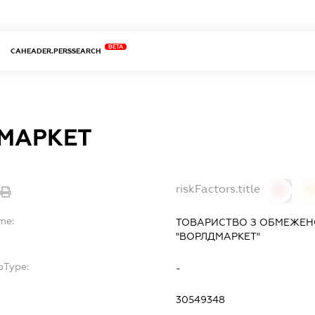
BETA
CAHEADER.PERSSEARCH
МАРКЕТ
riskFactors.title
0
me:
ТОВАРИСТВО З ОБМЕЖЕН
"ВОРЛДМАРКЕТ"
bType:
-
30549348