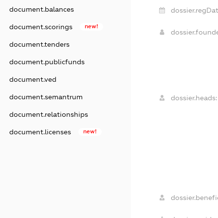
document.balances
dossier.regDat
document.scorings
new!
dossier.foun
document.tenders
document.publicfunds
document.ved
document.semantrum
dossier.heads:
document.relationships
document.licenses
new!
dossier.benefic