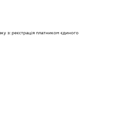
зку з:
реєстрацiя платником єдиного