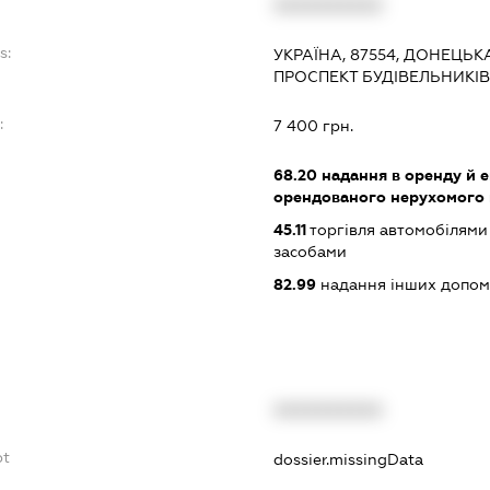
XXXXXXXXXX
s:
УКРАЇНА, 87554, ДОНЕЦЬК
ПРОСПЕКТ БУДІВЕЛЬНИКІВ 
:
7 400 грн.
68.20
надання в оренду й е
орендованого нерухомого
45.11
торгівля автомобілями
засобами
82.99
надання інших допоміж
XXXXXXXXXX
bt
dossier.missingData