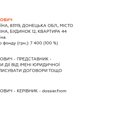
ЙОВИЧ
ЇНА, 83119, ДОНЕЦЬКА ОБЛ., МІСТО
НА, БУДИНОК 12, КВАРТИРА 44
їна
о фонду (грн.):
7 400
(100 %)
ЙОВИЧ
-
ПРЕДСТАВНИК
-
 ДІЇ ВІД ІМЕНІ ЮРИДИЧНОЇ
ІДПИСУВАТИ ДОГОВОРИ ТОЩО
ЙОВИЧ
-
КЕРІВНИК
- dossier.from