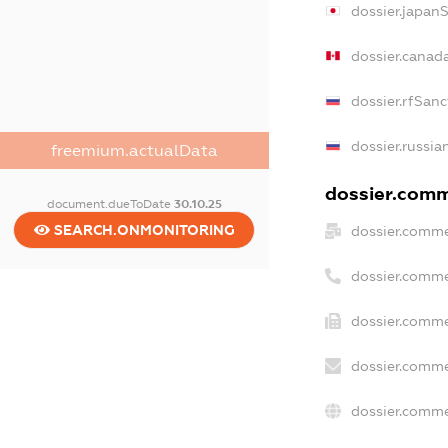
dossier.japan
dossier.canad
dossier.rfSanc
dossier.russia
freemium.actualData
dossier.comme
document.dueToDate
30.10.25
SEARCH.ONMONITORING
dossier.comme
dossier.comme
dossier.comme
dossier.comme
dossier.comme