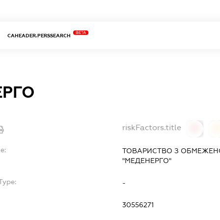
BETA
CAHEADER.PERSSEARCH
ЕРГО
riskFactors.title
0
0
e:
ТОВАРИСТВО З ОБМЕЖЕН
"МЕДЕНЕРГО"
Type:
-
30556271