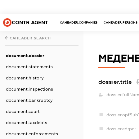
CONTR AGENT
CAHEADER.COMPANIES
CAHEADER.PERSONS
CAHEADER.SEARCH
МЕДЕН
document.dossier
document.statements
document.history
dossier.title
document.inspections
dossier.fullNam
document.bankruptcy
document.court
dossier.opfSub
document.taxdebts
dossier.edrpo:
document.enforcements