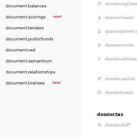
dossier.regDate
document.balances
document.scorings
new!
dossier.heads:
document.tenders
dossier.benefici
document.publicfunds
dossier.smida:
document.ved
dossier.address
document.semantrum
document.relationships
dossier.capital:
document.licenses
new!
dossier.kveds:
dossier.tax
dossier.staff