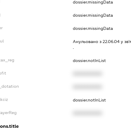
t
dossier.missingData
t
dossier.missingData
er
dossier.missingData
ul
Анульовано з 22.06.04 у зв'
.
_tax_reg
dossier.notInList
ofit
XXXXXXXXXX
_dotation
XXXXXXXXXX
kciz
dossier.notInList
PayerReg
XXXXXXXXXX
ons.title