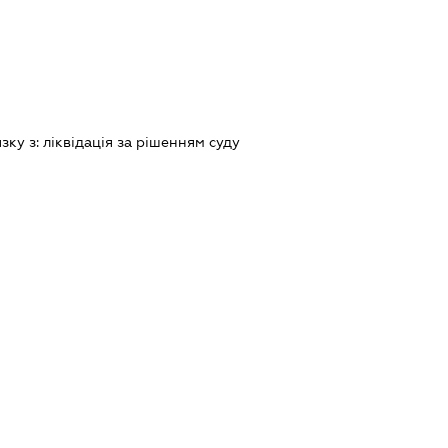
язку з:
лiквiдацiя за рiшенням суду