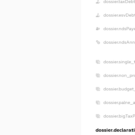
dossier.taxDeb
dossier.esvDeb
dossier.ndsPay
dossier.ndsAnn
dossier.single
dossier.non_pr
dossier.budget
dossier.palne_a
dossier.bigTax
dossier.declarati