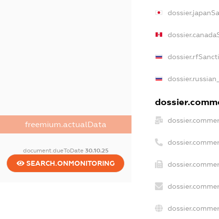
dossier.japanS
dossier.canada
dossier.rfSanct
dossier.russian
dossier.commer
dossier.commer
freemium.actualData
dossier.commer
document.dueToDate
30.10.25
SEARCH.ONMONITORING
dossier.commer
dossier.commer
dossier.commer