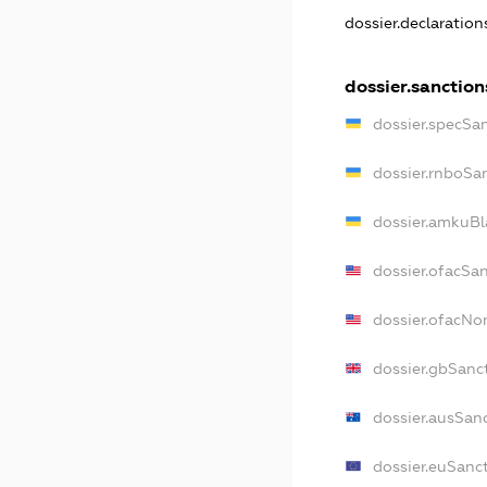
dossier.declaratio
dossier.sanction
dossier.specSa
dossier.rnboSa
dossier.amkuBl
dossier.ofacSa
dossier.ofacN
dossier.gbSanc
dossier.ausSan
dossier.euSanc