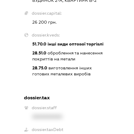
БУДИНОК 2-А, КВАРТИРА В-2
dossier.capital:
26 200 грн.
dossier.kveds:
51.70.0
інші види оптової торгівлі
28.51.0
оброблення та нанесення
покриттів на метали
28.75.0
виготовлення інших
готових металевих виробів
dossier.tax
dossier.staff
XXXXXXXXXX
dossier.taxDebt