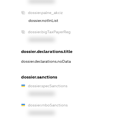
XXXXXXXXXX
dossier.palne_akciz
dossier.notInList
dossier.bigTaxPayerReg
XXXXXXXXXX
dossier.declarations.title
dossier.declarations.noData
dossier.sanctions
dossier.specSanctions
XXXXXXXXXX
dossier.rnboSanctions
XXXXXXXXXX