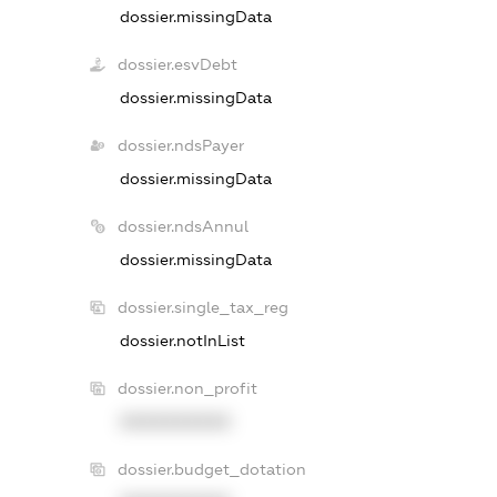
dossier.missingData
dossier.esvDebt
dossier.missingData
dossier.ndsPayer
dossier.missingData
dossier.ndsAnnul
dossier.missingData
dossier.single_tax_reg
dossier.notInList
dossier.non_profit
XXXXXXXXXX
dossier.budget_dotation