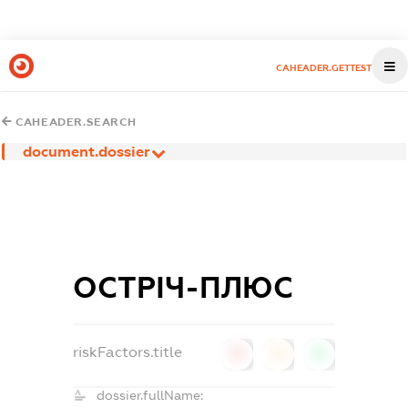
CAHEADER.GETTEST
CAHEADER.SEARCH
document.dossier
ОСТРІЧ-ПЛЮС
riskFactors.title
0
0
0
dossier.fullName: