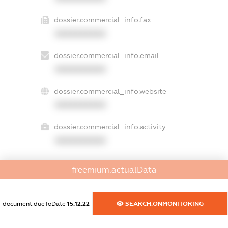
dossier.commercial_info.fax
XXXXXXXXXX
dossier.commercial_info.email
XXXXXXXXXX
dossier.commercial_info.website
XXXXXXXXXX
dossier.commercial_info.activity
XXXXXXXXXX
freemium.actualData
freemium.exampleText_1
freemium.exampleText_2
freemium.anonymousPerSearch2
document.dueToDate
15.12.22
SEARCH.ONMONITORING
FREEMIUM.DETAILS