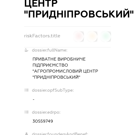
ЦЕНТР
"ПРИДНІПРОВСЬКИЙ"
riskFactors.title
0
0
0
dossier.fullName:
ПРИВАТНЕ ВИРОБНИЧЕ
ПІДПРИЄМСТВО
"АГРОПРОМИСЛОВИЙ ЦЕНТР
"ПРИДНІПРОВСЬКИЙ"
dossier.opfSubType:
-
dossier.edrpo:
30559749
dossier.foundersAndBenef: