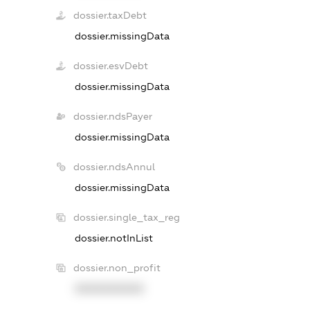
dossier.taxDebt
dossier.missingData
dossier.esvDebt
dossier.missingData
dossier.ndsPayer
dossier.missingData
dossier.ndsAnnul
dossier.missingData
dossier.single_tax_reg
dossier.notInList
dossier.non_profit
XXXXXXXXXX