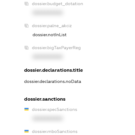
dossier.budget_dotation
XXXXXXXXXX
dossier.palne_akciz
dossier.notInList
dossier.bigTaxPayerReg
XXXXXXXXXX
dossier.declarations.title
dossier.declarations.noData
dossier.sanctions
dossier.specSanctions
XXXXXXXXXX
dossier.rnboSanctions