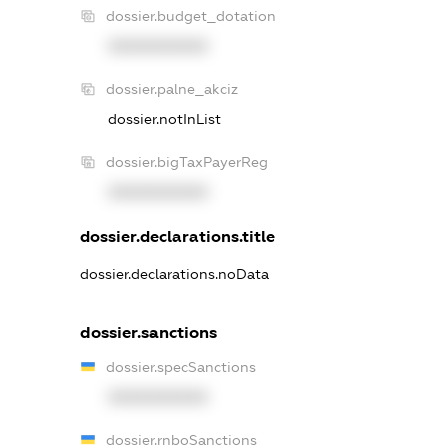
dossier.budget_dotation
XXXXXXXXXX
dossier.palne_akciz
dossier.notInList
dossier.bigTaxPayerReg
XXXXXXXXXX
dossier.declarations.title
dossier.declarations.noData
dossier.sanctions
dossier.specSanctions
XXXXXXXXXX
dossier.rnboSanctions