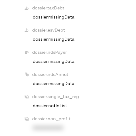
dossier.taxDebt
dossier.missingData
dossier.esvDebt
dossier.missingData
dossier.ndsPayer
dossier.missingData
dossier.ndsAnnul
dossier.missingData
dossier.single_tax_reg
dossier.notInList
dossier.non_profit
XXXXXXXXXX