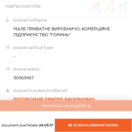
riskFactors.title
0
0
0
dossier.fullName:
МАЛЕ ПРИВАТНЕ ВИРОБНИЧО-КОМЕРЦІЙНЕ
ПІДПРИЄМСТВО "ГОРИНЬ"
dossier.opfSubType:
-
dossier.edrpo:
30563467
dossier.foundersAndBenef:
РОГОВСЬКИЙ ДМИТРО ВАСИЛЬОВИЧ
dossier.founderAddress
УКРАЇНА, 58000,
freemium.actualData
ЧЕРНIВЕЦЬКА ОБЛАСТЬ, М.ЧЕРНІВЦІ,
ПЕРШОТРАВНЕВИЙ Р-Н ТИХОРЕЦЬКА, БУД. 43, КВ 1
Розмір внеску до статутного фонду (грн.):
10 000
document.dueToDate
24.03.17
SEARCH.ONMONITORING
(100 %)