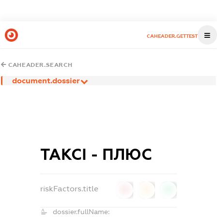
CAHEADER.GETTEST
CAHEADER.SEARCH
document.dossier
ТАКСІ - ПЛЮС
riskFactors.title
0
0
0
dossier.fullName: