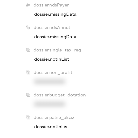
dossier.ndsPayer
dossier.missingData
dossier.ndsAnnul
dossier.missingData
dossier.single_tax_reg
dossier.notInList
dossier.non_profit
XXXXXXXXXX
dossier.budget_dotation
XXXXXXXXXX
dossier.palne_akciz
dossier.notInList