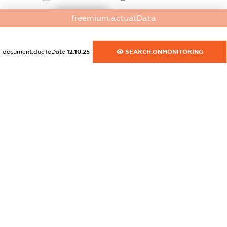
XXXXXXXXXX
freemium.actualData
dossier.commercial_info.website
XXXXXXXXXX
document.dueToDate
12.10.25
SEARCH.ONMONITORING
dossier.commercial_info.activity
XXXXXXXXXX
freemium.exampleText_1
freemium.exampleText_2
freemium.anonymousPerSearch2
FREEMIUM.DETAILS
FREEMIUM.REGISTER