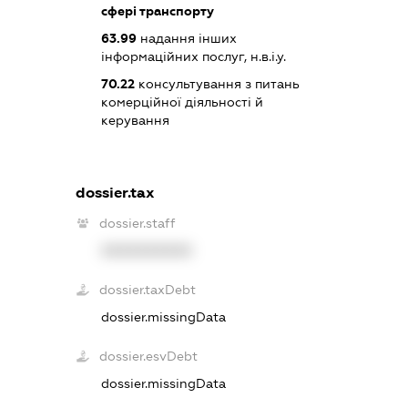
сфері транспорту
63.99
надання інших
інформаційних послуг, н.в.і.у.
70.22
консультування з питань
комерційної діяльності й
керування
dossier.tax
dossier.staff
XXXXXXXXXX
dossier.taxDebt
dossier.missingData
dossier.esvDebt
dossier.missingData