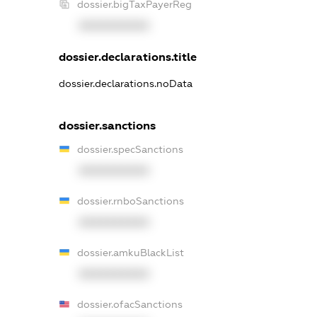
dossier.bigTaxPayerReg
XXXXXXXXXX
dossier.declarations.title
dossier.declarations.noData
dossier.sanctions
dossier.specSanctions
XXXXXXXXXX
dossier.rnboSanctions
XXXXXXXXXX
dossier.amkuBlackList
XXXXXXXXXX
dossier.ofacSanctions