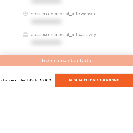
XXXXXXXXXX
dossier.commercial_info.website
XXXXXXXXXX
dossier.commercial_info.activity
XXXXXXXXXX
freemium.actualData
freemium.exampleText_1
freemium.exampleText_2
freemium.anonymousPerSearch2
document.dueToDate
30.10.25
SEARCH.ONMONITORING
FREEMIUM.DETAILS
FREEMIUM.REGISTER