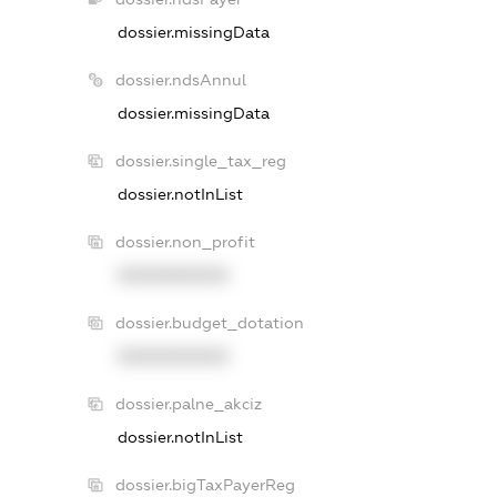
dossier.missingData
dossier.ndsAnnul
dossier.missingData
dossier.single_tax_reg
dossier.notInList
dossier.non_profit
XXXXXXXXXX
dossier.budget_dotation
XXXXXXXXXX
dossier.palne_akciz
dossier.notInList
dossier.bigTaxPayerReg