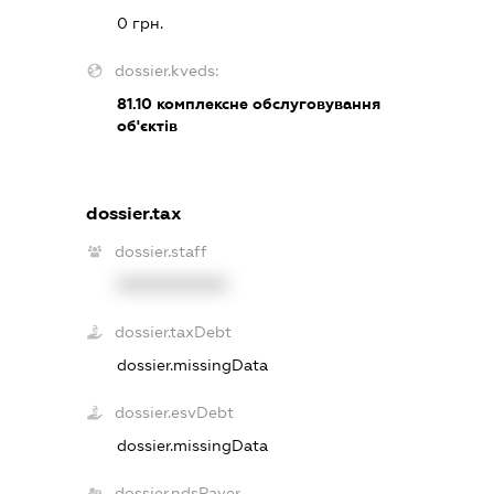
0 грн.
dossier.kveds:
81.10
комплексне обслуговування
об'єктів
dossier.tax
dossier.staff
XXXXXXXXXX
dossier.taxDebt
dossier.missingData
dossier.esvDebt
dossier.missingData
dossier.ndsPayer