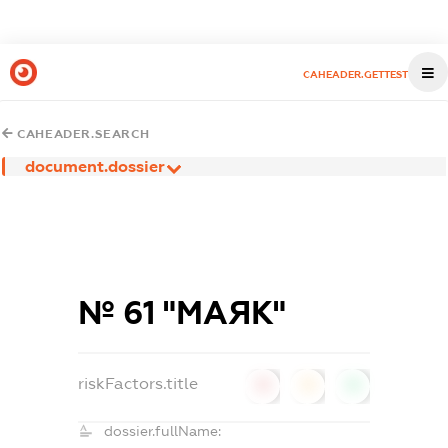
CAHEADER.GETTEST
CAHEADER.SEARCH
document.dossier
№ 61 "МАЯК"
riskFactors.title
0
0
0
dossier.fullName: