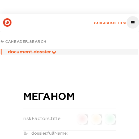
CAHEADER.GETTEST
CAHEADER.SEARCH
document.dossier
МЕГАНОМ
riskFactors.title
0
0
0
dossier.fullName: