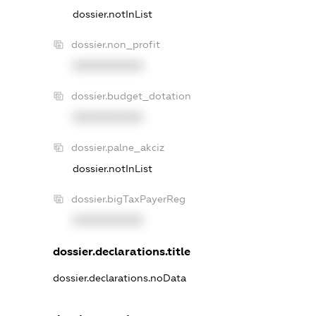
dossier.notInList
dossier.non_profit
XXXXXXXXXX
dossier.budget_dotation
XXXXXXXXXX
dossier.palne_akciz
dossier.notInList
dossier.bigTaxPayerReg
XXXXXXXXXX
dossier.declarations.title
dossier.declarations.noData