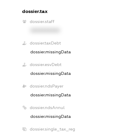
dossier.tax
dossier.staff
XXXXXXXXXX
dossier.taxDebt
dossier.missingData
dossier.esvDebt
dossier.missingData
dossier.ndsPayer
dossier.missingData
dossier.ndsAnnul
dossier.missingData
dossier.single_tax_reg