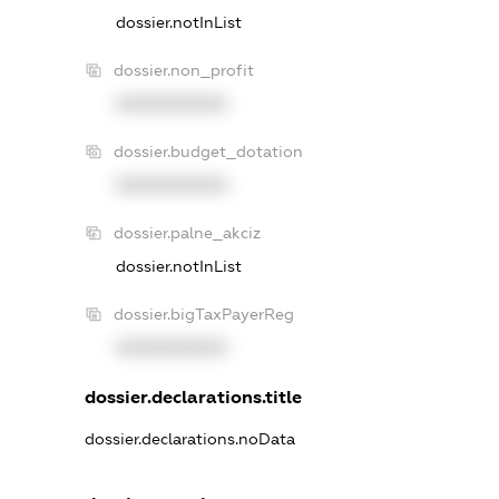
dossier.notInList
dossier.non_profit
XXXXXXXXXX
dossier.budget_dotation
XXXXXXXXXX
dossier.palne_akciz
dossier.notInList
dossier.bigTaxPayerReg
XXXXXXXXXX
dossier.declarations.title
dossier.declarations.noData