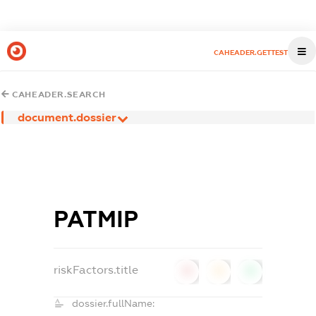
CAHEADER.GETTEST
CAHEADER.SEARCH
document.dossier
РАТМІР
riskFactors.title
0
0
0
dossier.fullName: