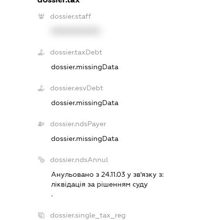
dossier.staff
XXXXXXXXXX
dossier.taxDebt
dossier.missingData
dossier.esvDebt
dossier.missingData
dossier.ndsPayer
dossier.missingData
dossier.ndsAnnul
Анульовано з 24.11.03 у зв'язку з:
лiквiдацiя за рiшенням суду
.
dossier.single_tax_reg