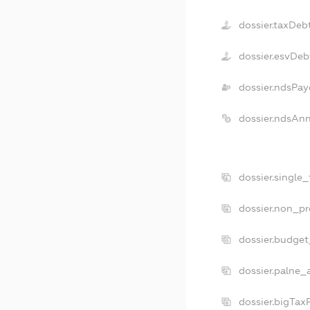
dossier.taxDeb
dossier.esvDeb
dossier.ndsPay
dossier.ndsAn
dossier.single
dossier.non_pr
dossier.budge
dossier.palne_
dossier.bigTax