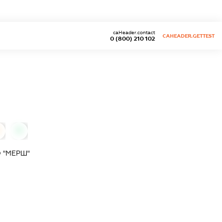
caHeader.contact
CAHEADER.GETTEST
0 (800) 210 102
0
 "МЕРШ"