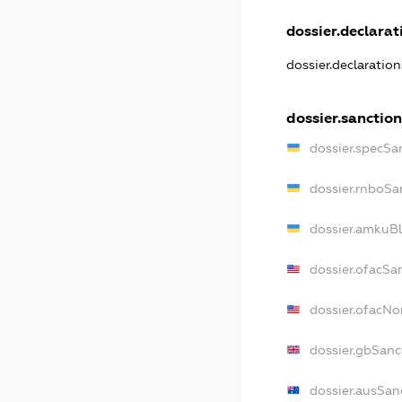
dossier.declarati
dossier.declaratio
dossier.sanction
dossier.specSa
dossier.rnboSa
dossier.amkuBl
dossier.ofacSa
dossier.ofacN
dossier.gbSanc
dossier.ausSan