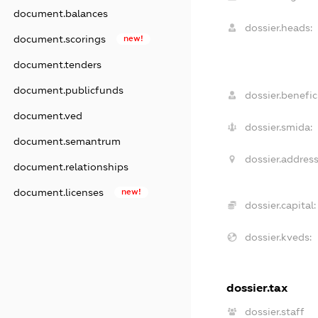
document.balances
dossier.heads:
document.scorings
new!
document.tenders
document.publicfunds
dossier.benefici
document.ved
dossier.smida:
document.semantrum
dossier.address
document.relationships
document.licenses
new!
dossier.capital:
dossier.kveds:
dossier.tax
dossier.staff