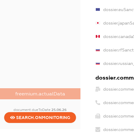
dossier.euSanc
dossier.japanS
dossier.canada
dossier.rfSanc
dossier.russian
dossier.comme
dossier.commer
freemium.actualData
dossier.commer
document.dueToDate
25.06.26
dossier.commer
SEARCH.ONMONITORING
dossier.commer