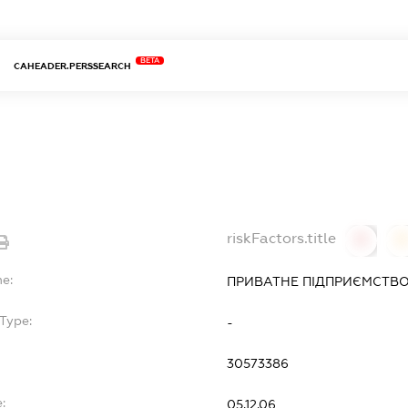
BETA
CAHEADER.PERSSEARCH
riskFactors.title
0
0
me:
ПРИВАТНЕ ПІДПРИЄМСТВО
Type:
-
30573386
:
05.12.06