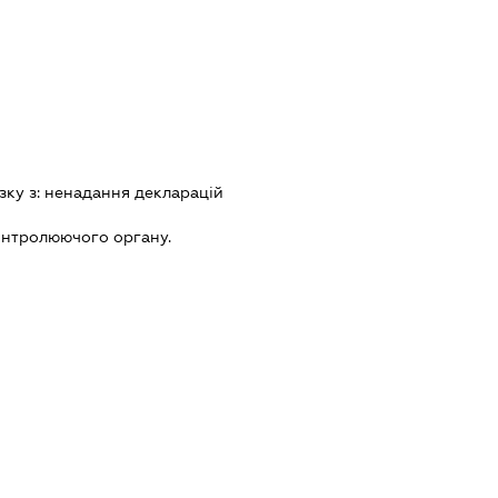
зку з:
ненадання декларацiй
онтролюючого органу.