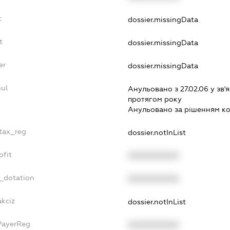
t
dossier.missingData
t
dossier.missingData
er
dossier.missingData
nul
Анульовано з 27.02.06 у зв'я
протягом року
Анульовано за рiшенням к
_tax_reg
dossier.notInList
ofit
XXXXXXXXXX
t_dotation
XXXXXXXXXX
akciz
dossier.notInList
PayerReg
XXXXXXXXXX