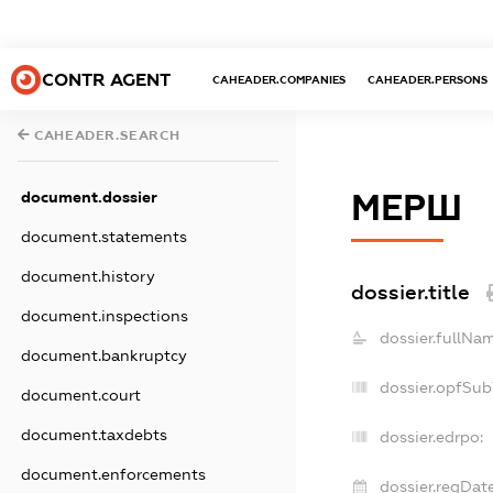
CONTR AGENT
CAHEADER.COMPANIES
CAHEADER.PERSONS
CAHEADER.SEARCH
document.dossier
МЕРШ
document.statements
document.history
dossier.title
document.inspections
dossier.fullNa
document.bankruptcy
dossier.opfSub
document.court
document.taxdebts
dossier.edrpo:
document.enforcements
dossier.regDate