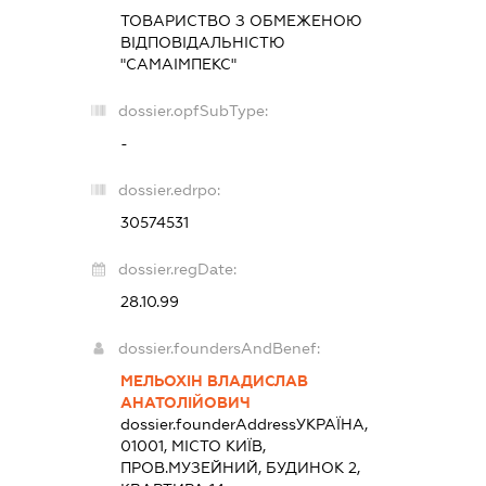
ТОВАРИСТВО З ОБМЕЖЕНОЮ
ВІДПОВІДАЛЬНІСТЮ
"САМАІМПЕКС"
dossier.opfSubType:
-
dossier.edrpo:
30574531
dossier.regDate:
28.10.99
dossier.foundersAndBenef:
МЕЛЬОХІН ВЛАДИСЛАВ
АНАТОЛІЙОВИЧ
dossier.founderAddress
УКРАЇНА,
01001, МІСТО КИЇВ,
ПРОВ.МУЗЕЙНИЙ, БУДИНОК 2,