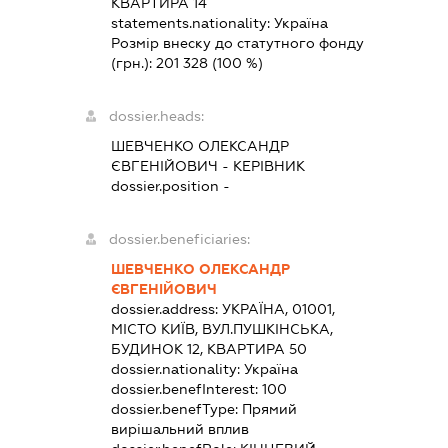
КВАРТИРА 14
statements.nationality:
Україна
Розмір внеску до статутного фонду
(грн.):
201 328
(100 %)
dossier.heads:
ШЕВЧЕНКО ОЛЕКСАНДР
ЄВГЕНІЙОВИЧ
-
КЕРІВНИК
dossier.position -
dossier.beneficiaries:
ШЕВЧЕНКО ОЛЕКСАНДР
ЄВГЕНІЙОВИЧ
dossier.address:
УКРАЇНА, 01001,
МІСТО КИЇВ, ВУЛ.ПУШКІНСЬКА,
БУДИНОК 12, КВАРТИРА 50
dossier.nationality:
Україна
dossier.benefInterest:
100
dossier.benefType:
Прямий
вирішальний вплив