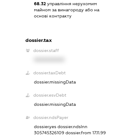
68.32
управління нерухомим
майном за винагороду або на
основі контракту
dossier.tax
dossier.staff
XXXXXXXXXX
dossier.taxDebt
dossier.missingData
dossier.esvDebt
dossier.missingData
dossier.ndsPayer
dossier.yes
dossier.ndsInn
305745326109
dossier.from 17.11.99