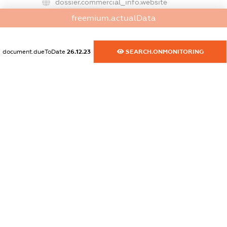
dossier.commercial_info.website
XXXXXXXXXX
freemium.actualData
dossier.commercial_info.activity
XXXXXXXXXX
document.dueToDate
26.12.23
SEARCH.ONMONITORING
freemium.exampleText_1
freemium.exampleText_2
freemium.anonymousPerSearch2
FREEMIUM.DETAILS
FREEMIUM.REGISTER