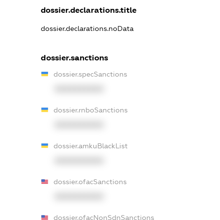
dossier.declarations.title
dossier.declarations.noData
dossier.sanctions
dossier.specSanctions
XXXXXXXXXX
dossier.rnboSanctions
XXXXXXXXXX
dossier.amkuBlackList
XXXXXXXXXX
dossier.ofacSanctions
XXXXXXXXXX
dossier.ofacNonSdnSanctions