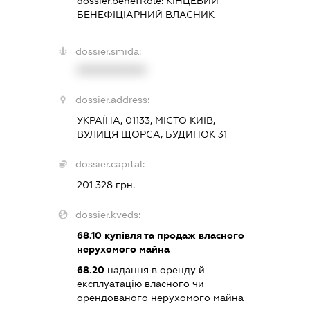
dossier.benefRole:
КІНЦЕВИЙ
БЕНЕФІЦІАРНИЙ ВЛАСНИК
dossier.smida:
XXXXXXXXXX
dossier.address:
УКРАЇНА, 01133, МІСТО КИЇВ,
ВУЛИЦЯ ЩОРСА, БУДИНОК 31
dossier.capital:
201 328 грн.
dossier.kveds:
68.10
купівля та продаж власного
нерухомого майна
68.20
надання в оренду й
експлуатацію власного чи
орендованого нерухомого майна