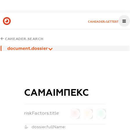
CAHEADER.GETTEST
CAHEADER.SEARCH
document.dossier
САМАІМПЕКС
riskFactors.title
0
0
0
dossier.fullName: