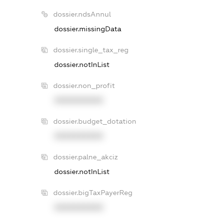
dossier.ndsAnnul
dossier.missingData
dossier.single_tax_reg
dossier.notInList
dossier.non_profit
XXXXXXXXXX
dossier.budget_dotation
XXXXXXXXXX
dossier.palne_akciz
dossier.notInList
dossier.bigTaxPayerReg
XXXXXXXXXX