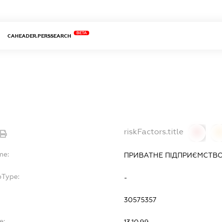
BETA
CAHEADER.PERSSEARCH
riskFactors.title
0
0
me:
ПРИВАТНЕ ПІДПРИЄМСТВО
bType:
-
30575357
e: