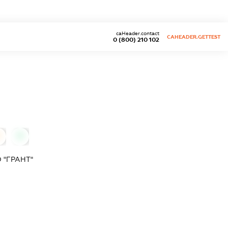
caHeader.contact
CAHEADER.GETTEST
0 (800) 210 102
0
 "ГРАНТ"