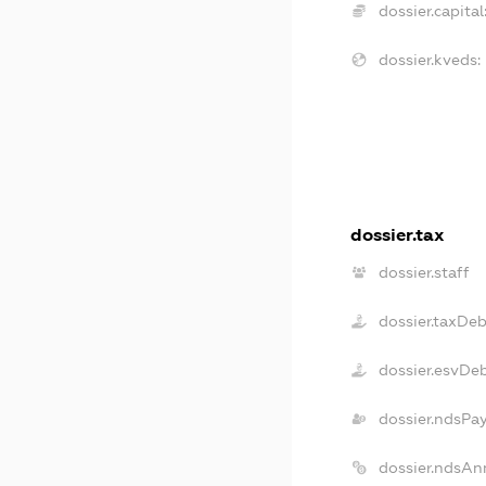
dossier.capital
dossier.kveds:
dossier.tax
dossier.staff
dossier.taxDeb
dossier.esvDe
dossier.ndsPa
dossier.ndsAn