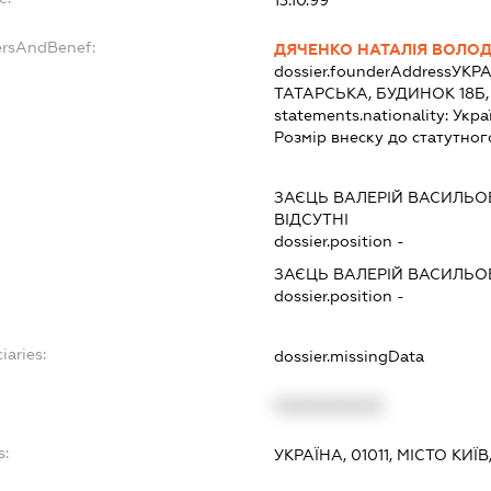
13.10.99
ersAndBenef:
ДЯЧЕНКО НАТАЛІЯ ВОЛО
dossier.founderAddress
УКРА
ТАТАРСЬКА, БУДИНОК 18Б,
statements.nationality:
Укра
Розмір внеску до статутног
ЗАЄЦЬ ВАЛЕРІЙ ВАСИЛЬО
ВІДСУТНІ
dossier.position -
ЗАЄЦЬ ВАЛЕРІЙ ВАСИЛЬО
dossier.position -
iaries:
dossier.missingData
XXXXXXXXXX
s:
УКРАЇНА, 01011, МІСТО КИЇ