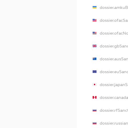
dossier.amkuB
dossier.ofacS
dossier.ofacN
dossier.gbSan
dossier.ausSa
dossier.euSan
dossier.japan
dossier.canad
dossier.rfSanc
dossier.russia