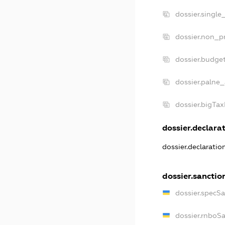
dossier.single
dossier.non_pr
dossier.budge
dossier.palne_
dossier.bigTa
dossier.declarat
dossier.declarati
dossier.sanctio
dossier.specS
dossier.rnboS