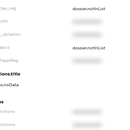
_tax_reg
dossier.notInList
ofit
XXXXXXXXXX
t_dotation
XXXXXXXXXX
akciz
dossier.notInList
xPayerReg
XXXXXXXXXX
ions.title
ons.noData
ns
anctions
XXXXXXXXXX
anctions
XXXXXXXXXX