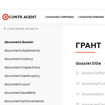
CONTR AGENT
CAHEADER.COMPANIES
CAHEADER.PERSONS
CAHEADER.SEARCH
document.dossier
ГРАНТ
document.statements
document.history
dossier.title
document.inspections
dossier.fullNa
document.bankruptcy
dossier.opfSu
document.court
document.taxdebts
dossier.edrpo:
document.enforcements
dossier.regDat