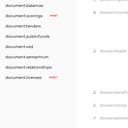
document.balances
dossier.found
document.scorings
new!
document.tenders
document.publicfunds
document.ved
dossier.heads:
document.semantrum
document.relationships
document.licenses
new!
dossier.benefic
dossier.smida:
dossier.addres