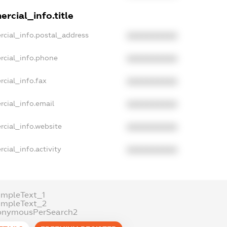
rcial_info.title
rcial_info.postal_address
XXXXXXXXXX
rcial_info.phone
XXXXXXXXXX
rcial_info.fax
XXXXXXXXXX
rcial_info.email
XXXXXXXXXX
rcial_info.website
XXXXXXXXXX
cial_info.activity
XXXXXXXXXX
ampleText_1
ampleText_2
onymousPerSearch2