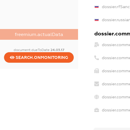
dossier.rfSanc
dossier.russia
dossier.comme
freemium.actualData
dossier.comme
document.dueToDate
24.03.17
SEARCH.ONMONITORING
dossier.comme
dossier.comme
dossier.comme
dossier.comme
dossier.commer