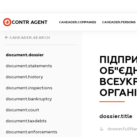
CONTR AGENT
CAHEADER.COMPANIES
CAHEADER.PERSONS
CAHEADER.SEARCH
document.dossier
ПІДПР
document.statements
ОБ"ЄД
document.history
ВСЕУКР
document.inspections
ОРГАНІ
document.bankruptcy
document.court
dossier.title
document.taxdebts
dossier.fullNa
document.enforcements