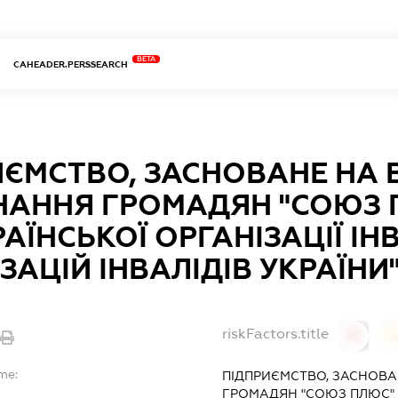
BETA
CAHEADER.PERSSEARCH
ИЄМСТВО, ЗАСНОВАНЕ НА 
НАННЯ ГРОМАДЯН "СОЮЗ 
АЇНСЬКОЇ ОРГАНІЗАЦІЇ ІН
ЗАЦІЙ ІНВАЛІДІВ УКРАЇНИ
riskFactors.title
0
0
me:
ПІДПРИЄМСТВО, ЗАСНОВА
ГРОМАДЯН "СОЮЗ ПЛЮС" В