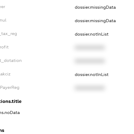
yer
dossier.missingData
nul
dossier.missingData
e_tax_reg
dossier.notInList
rofit
XXXXXXXXXX
t_dotation
XXXXXXXXXX
akciz
dossier.notInList
xPayerReg
XXXXXXXXXX
ions.title
ons.noData
ns