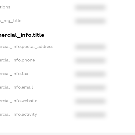
tions
XXXXXXXXXX
n_reg_title
XXXXXXXXXX
rcial_info.title
rcial_info.postal_address
XXXXXXXXXX
rcial_info.phone
XXXXXXXXXX
rcial_info.fax
XXXXXXXXXX
rcial_info.email
XXXXXXXXXX
rcial_info.website
XXXXXXXXXX
cial_info.activity
XXXXXXXXXX