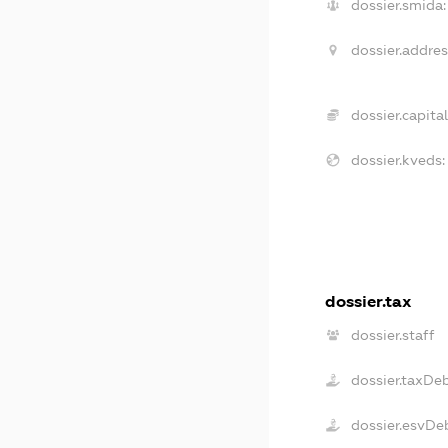
dossier.smida:
dossier.addres
dossier.capital
dossier.kveds:
dossier.tax
dossier.staff
dossier.taxDe
dossier.esvDe