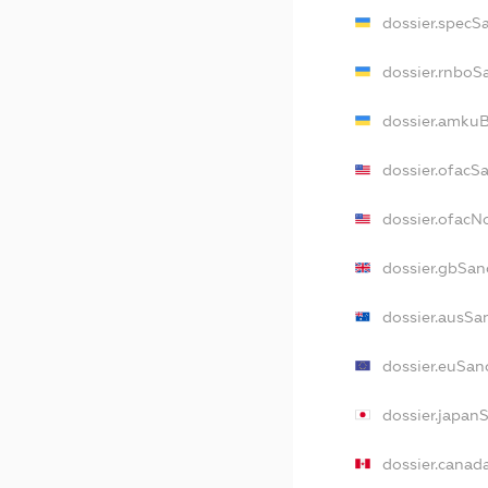
dossier.specS
dossier.rnboS
dossier.amkuB
dossier.ofacS
dossier.ofac
dossier.gbSan
dossier.ausSa
dossier.euSan
dossier.japan
dossier.canad