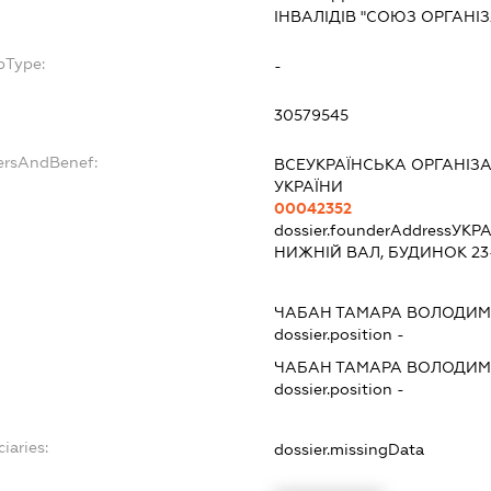
ІНВАЛІДІВ "СОЮЗ ОРГАНІЗ
bType:
-
30579545
ersAndBenef:
ВСЕУКРАЇНСЬКА ОРГАНІЗА
УКРАЇНИ
00042352
dossier.founderAddress
УКРА
НИЖНІЙ ВАЛ, БУДИНОК 23
ЧАБАН ТАМАРА ВОЛОДИМ
dossier.position -
ЧАБАН ТАМАРА ВОЛОДИМ
dossier.position -
iaries:
dossier.missingData