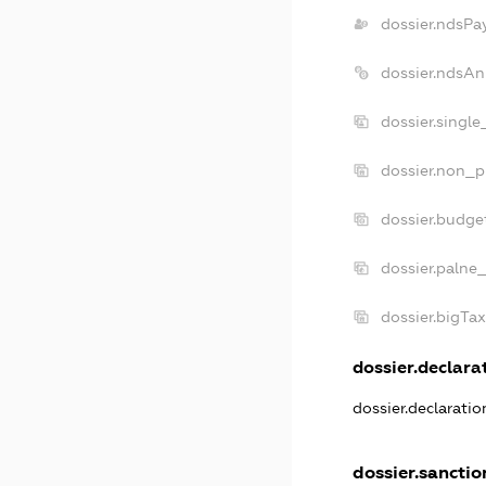
dossier.ndsPa
dossier.ndsAn
dossier.singl
dossier.non_p
dossier.budge
dossier.palne_
dossier.bigTa
dossier.declarat
dossier.declarati
dossier.sanctio