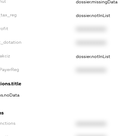
nul
dossier.missingData
_tax_reg
dossier.notInList
ofit
XXXXXXXXXX
t_dotation
XXXXXXXXXX
akciz
dossier.notInList
xPayerReg
XXXXXXXXXX
ions.title
ons.noData
ns
anctions
XXXXXXXXXX