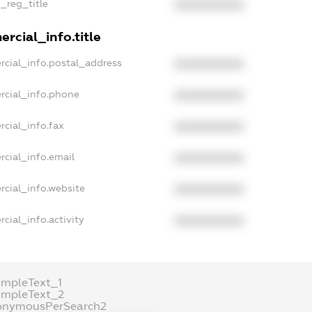
n_reg_title
XXXXXXXXXX
rcial_info.title
rcial_info.postal_address
XXXXXXXXXX
rcial_info.phone
XXXXXXXXXX
rcial_info.fax
XXXXXXXXXX
rcial_info.email
XXXXXXXXXX
rcial_info.website
XXXXXXXXXX
cial_info.activity
XXXXXXXXXX
ampleText_1
ampleText_2
onymousPerSearch2