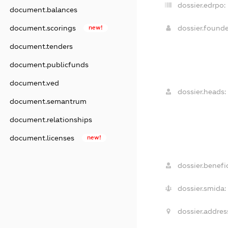
dossier.edrpo:
document.balances
dossier.found
document.scorings
new!
document.tenders
document.publicfunds
document.ved
dossier.heads:
document.semantrum
document.relationships
document.licenses
new!
dossier.benefic
dossier.smida:
dossier.addres