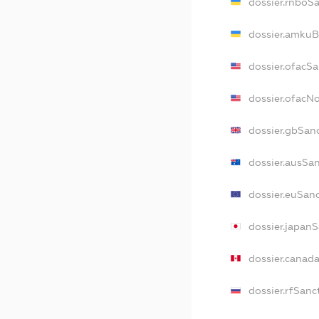
dossier.rnboS
dossier.amkuB
dossier.ofacS
dossier.ofac
dossier.gbSan
dossier.ausSa
dossier.euSan
dossier.japan
dossier.canad
dossier.rfSanc