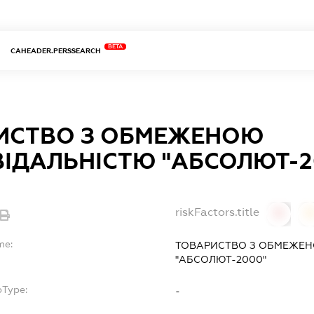
BETA
CAHEADER.PERSSEARCH
ИСТВО З ОБМЕЖЕНОЮ
ВІДАЛЬНІСТЮ "АБСОЛЮТ-2
riskFactors.title
0
0
me:
ТОВАРИСТВО З ОБМЕЖЕН
"АБСОЛЮТ-2000"
bType:
-