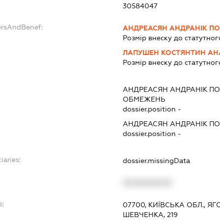
30584047
ersAndBenef:
АНДРЕАСЯН АНДРАНІК П
Розмір внеску до статутног
ЛАПУШЕН КОСТЯНТИН АН
Розмір внеску до статутног
АНДРЕАСЯН АНДРАНІК П
ОБМЕЖЕНЬ
dossier.position -
АНДРЕАСЯН АНДРАНІК П
dossier.position -
iaries:
dossier.missingData
XXXXXXXXXX
s:
07700, КИЇВСЬКА ОБЛ., ЯГ
ШЕВЧЕНКА, 219