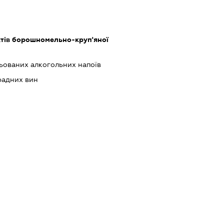
тів борошномельно-круп'яної
ованих алкогольних напоїв
адних вин