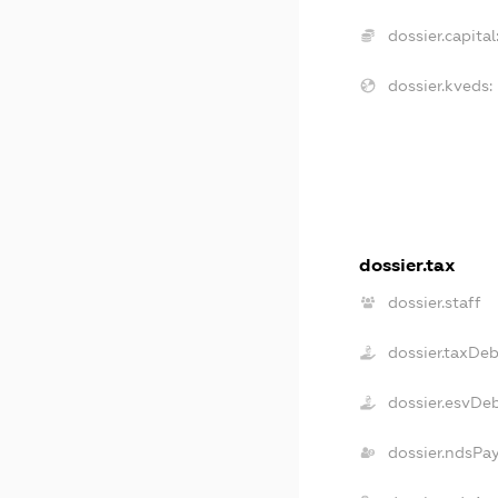
dossier.capital
dossier.kveds:
dossier.tax
dossier.staff
dossier.taxDe
dossier.esvDe
dossier.ndsPa