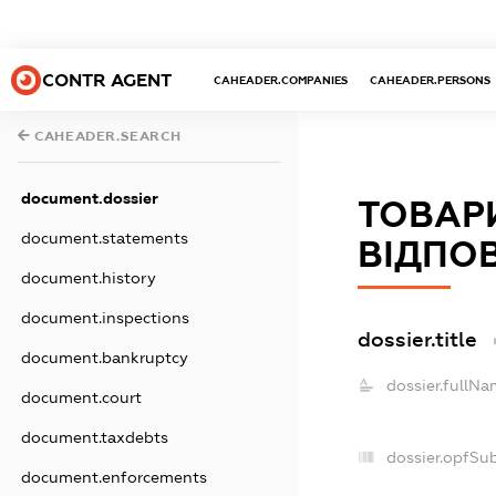
CONTR AGENT
CAHEADER.COMPANIES
CAHEADER.PERSONS
CAHEADER.SEARCH
document.dossier
ТОВАР
document.statements
ВІДПО
document.history
document.inspections
dossier.title
document.bankruptcy
dossier.fullNa
document.court
document.taxdebts
dossier.opfSu
document.enforcements