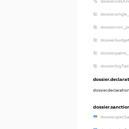
dossier.ndsAn
dossier.single
dossier.non_pr
dossier.budge
dossier.palne_
dossier.bigTa
dossier.declarat
dossier.declarati
dossier.sanctio
dossier.specS