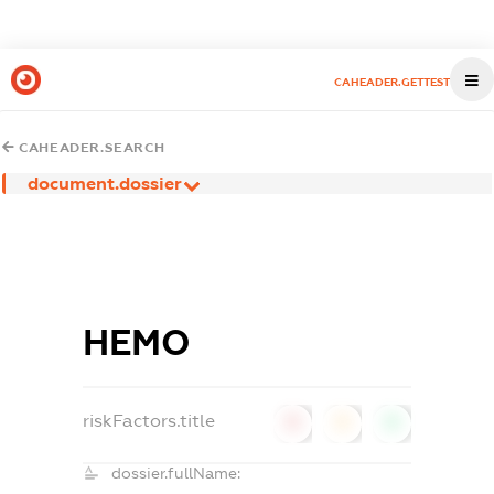
CAHEADER.GETTEST
CAHEADER.SEARCH
document.dossier
НЕМО
riskFactors.title
0
0
0
dossier.fullName: