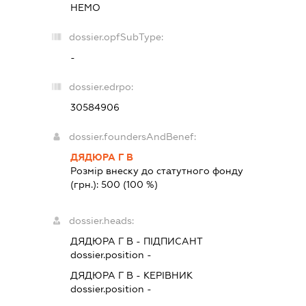
НЕМО
dossier.opfSubType:
-
dossier.edrpo:
30584906
dossier.foundersAndBenef:
ДЯДЮРА Г В
Розмір внеску до статутного фонду
(грн.):
500
(100 %)
dossier.heads:
ДЯДЮРА Г В
-
ПІДПИСАНТ
dossier.position -
ДЯДЮРА Г В
-
КЕРІВНИК
dossier.position -