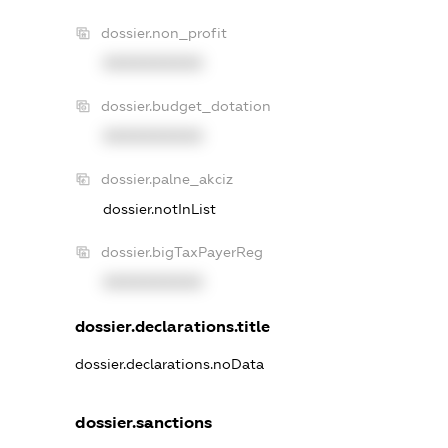
dossier.non_profit
XXXXXXXXXX
dossier.budget_dotation
XXXXXXXXXX
dossier.palne_akciz
dossier.notInList
dossier.bigTaxPayerReg
XXXXXXXXXX
dossier.declarations.title
dossier.declarations.noData
dossier.sanctions