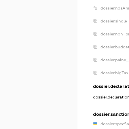
dossier.ndsAn
dossier.single
dossier.non_pr
dossier.budge
dossier.palne_
dossier.bigTa
dossier.declarat
dossier.declarati
dossier.sanctio
dossier.specS