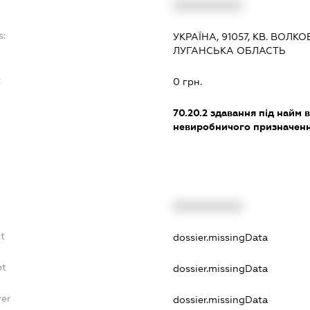
XXXXXXXXXX
s:
УКРАЇНА, 91057, КВ. ВОЛКОВ
ЛУГАНСЬКА ОБЛАСТЬ
:
0 грн.
70.20.2
здавання під найм в
невиробничого призначен
XXXXXXXXXX
t
dossier.missingData
bt
dossier.missingData
yer
dossier.missingData