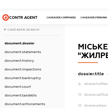
CONTR AGENT
CAHEADER.COMPANIES
CAHEADER.PERSONS
CAHEADER.SEARCH
document.dossier
МІСЬК
document.statements
"ЖИЛР
document.history
document.inspections
dossier.title
document.bankruptcy
dossier.fullNa
document.court
dossier.opfSu
document.taxdebts
document.enforcements
dossier.edrpo: