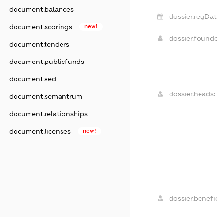
document.balances
dossier.regDat
document.scorings
new!
dossier.found
document.tenders
document.publicfunds
document.ved
dossier.heads:
document.semantrum
document.relationships
document.licenses
new!
dossier.benefic