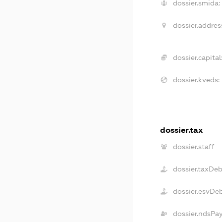
dossier.smida:
dossier.addres
dossier.capital
dossier.kveds:
dossier.tax
dossier.staff
dossier.taxDeb
dossier.esvDe
dossier.ndsPa