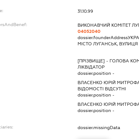
e:
31.10.99
ersAndBenef:
ВИКОНАВЧИЙ КОМІТЕТ ЛУГ
04052040
dossier.founderAddress
УКРА
МІСТО ЛУГАНСЬК, ВУЛИЦЯ
[ПРІЗВИЩЕ]
-
ГОЛОВА КОМ
ЛІКВІДАТОР
dossier.position -
ВЛАСЕНКО ЮРІЙ МИТРОФ
ВІДОМОСТІ ВІДСУТНІ
dossier.position -
ВЛАСЕНКО ЮРІЙ МИТРОФ
dossier.position -
iaries:
dossier.missingData