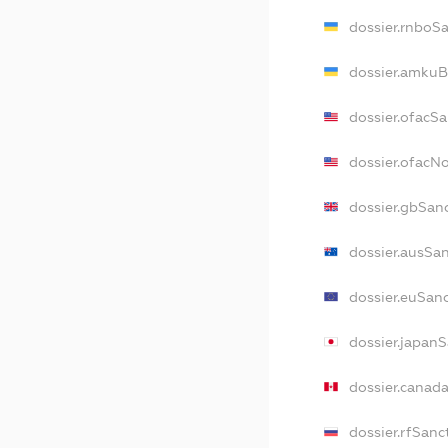
dossier.rnboS
dossier.amkuB
dossier.ofacS
dossier.ofacN
dossier.gbSan
dossier.ausSa
dossier.euSan
dossier.japan
dossier.canad
dossier.rfSanc