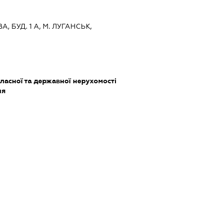
А, БУД. 1 А, М. ЛУГАНСЬК,
ласної та державної нерухомості
ня