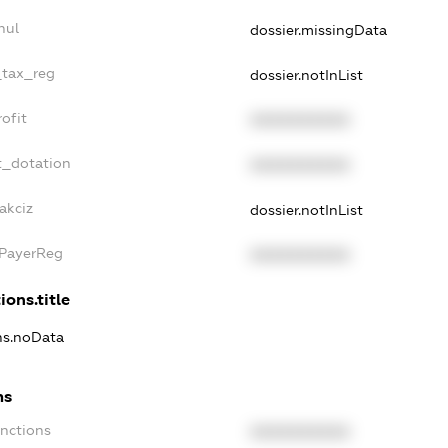
nul
dossier.missingData
_tax_reg
dossier.notInList
ofit
XXXXXXXXXX
t_dotation
XXXXXXXXXX
akciz
dossier.notInList
xPayerReg
XXXXXXXXXX
ions.title
ons.noData
ns
anctions
XXXXXXXXXX