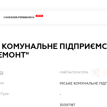
BETA
CAHEADER.PERSSEARCH
Е КОМУНАЛЬНЕ ПІДПРИЄМ
ЕМОНТ"
riskFactors.title
0
0
me:
МІСЬКЕ КОМУНАЛЬНЕ ПІД
bType:
-
30597187