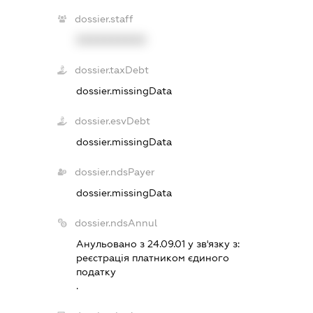
dossier.staff
XXXXXXXXXX
dossier.taxDebt
dossier.missingData
dossier.esvDebt
dossier.missingData
dossier.ndsPayer
dossier.missingData
dossier.ndsAnnul
Анульовано з 24.09.01 у зв'язку з:
реєстрацiя платником єдиного
податку
.