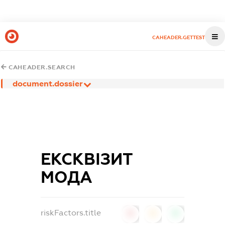
CAHEADER.GETTEST
CAHEADER.SEARCH
document.dossier
ЕКСКВІЗИТ
МОДА
riskFactors.title
0
0
0