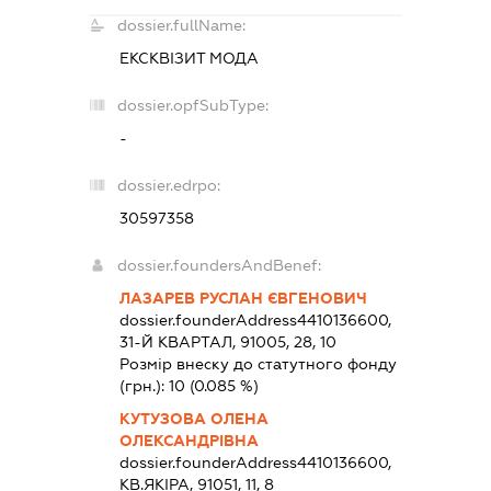
dossier.fullName:
ЕКСКВІЗИТ МОДА
dossier.opfSubType:
-
dossier.edrpo:
30597358
dossier.foundersAndBenef:
ЛАЗАРЕВ РУСЛАН ЄВГЕНОВИЧ
dossier.founderAddress
4410136600,
31-Й КВАРТАЛ, 91005, 28, 10
Розмір внеску до статутного фонду
(грн.):
10
(0.085 %)
КУТУЗОВА ОЛЕНА
ОЛЕКСАНДРІВНА
dossier.founderAddress
4410136600,
КВ.ЯКІРА, 91051, 11, 8