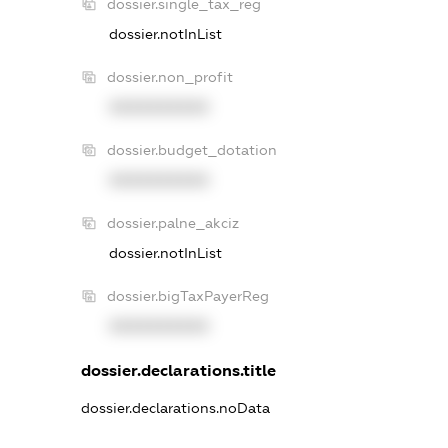
dossier.single_tax_reg
dossier.notInList
dossier.non_profit
XXXXXXXXXX
dossier.budget_dotation
XXXXXXXXXX
dossier.palne_akciz
dossier.notInList
dossier.bigTaxPayerReg
XXXXXXXXXX
dossier.declarations.title
dossier.declarations.noData