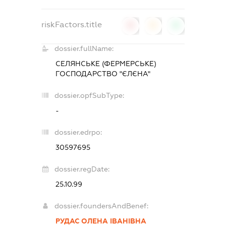
riskFactors.title
0
0
0
dossier.fullName:
СЕЛЯНСЬКЕ (ФЕРМЕРСЬКЕ)
ГОСПОДАРСТВО "ЄЛЄНА"
dossier.opfSubType:
-
dossier.edrpo:
30597695
dossier.regDate:
25.10.99
dossier.foundersAndBenef:
РУДАС ОЛЕНА ІВАНІВНА