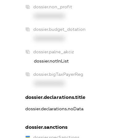
dossier.non_profit
XXXXXXXXXX
dossier.budget_dotation
XXXXXXXXXX
dossier.palne_akciz
dossier.notInList
dossier.bigTaxPayerReg
XXXXXXXXXX
dossier.declarations.title
dossier.declarations.noData
dossier.sanctions
dossier.specSanctions