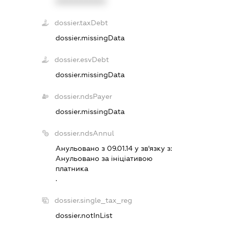
XXXXXXXXXX
dossier.taxDebt
dossier.missingData
dossier.esvDebt
dossier.missingData
dossier.ndsPayer
dossier.missingData
dossier.ndsAnnul
Анульовано з 09.01.14 у зв'язку з:
Анульовано за iнiцiативою
платника
.
dossier.single_tax_reg
dossier.notInList