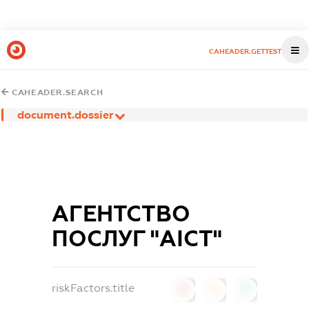
CAHEADER.GETTEST
CAHEADER.SEARCH
document.dossier
АГЕНТСТВО
ПОСЛУГ "АІСТ"
riskFactors.title
0
0
0