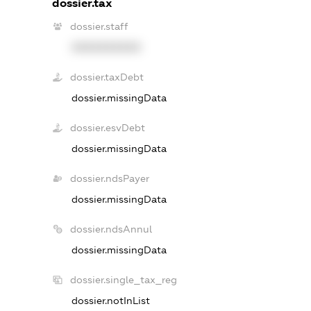
dossier.tax
dossier.staff
XXXXXXXXXX
dossier.taxDebt
dossier.missingData
dossier.esvDebt
dossier.missingData
dossier.ndsPayer
dossier.missingData
dossier.ndsAnnul
dossier.missingData
dossier.single_tax_reg
dossier.notInList