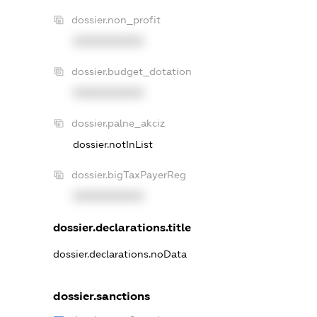
dossier.non_profit
XXXXXXXXXX
dossier.budget_dotation
XXXXXXXXXX
dossier.palne_akciz
dossier.notInList
dossier.bigTaxPayerReg
XXXXXXXXXX
dossier.declarations.title
dossier.declarations.noData
dossier.sanctions