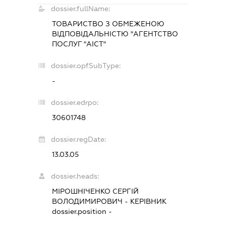
dossier.fullName:
ТОВАРИСТВО З ОБМЕЖЕНОЮ
ВІДПОВІДАЛЬНІСТЮ "АГЕНТСТВО
ПОСЛУГ "АІСТ"
dossier.opfSubType:
-
dossier.edrpo:
30601748
dossier.regDate:
13.03.05
dossier.heads:
МІРОШНІЧЕНКО СЕРГІЙ
ВОЛОДИМИРОВИЧ
-
КЕРІВНИК
dossier.position -