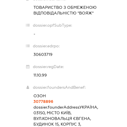
ТОВАРИСТВО З ОБМЕЖЕНОЮ
ВІДПОВІДАЛЬНІСТЮ "ВОЯЖ"
dossier.opfSubType:
-
dossier.edrpo:
30603719
dossier.regDate:
11.10.99
dossier.foundersAndBenef:
ОЗОН
30778896
dossier.founderAddress
УКРАЇНА,
03150, МІСТО КИЇВ,
ВУЛ.КОНОВАЛЬЦЯ ЄВГЕНА,
БУДИНОК 15, КОРПУС 3,