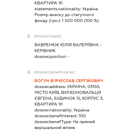
КВАРТИРА 91
statements.nationality:
Україна
Розмір внеску до статутного
фонду (грн.):
1 500 000
(100 %)
dossier.heads:
ВАВРЕНЮК ЮЛІЯ ВАЛЕРІЇВНА
-
КЕРІВНИК
dossier.position -
dossier.beneficiaries:
БОГУН В'ЯЧЕСЛАВ СЕРГІЙОВИЧ
dossier.address:
УКРАЇНА, 03150,
МІСТО КИЇВ, ВУЛ.КОНОВАЛЬЦЯ
ЄВГЕНА, БУДИНОК 15, КОРПУС 3,
КВАРТИРА 91
dossier.nationality:
Україна
dossier.benefInterest:
100
dossier.benefType:
Не прямий
вирішальний вплив