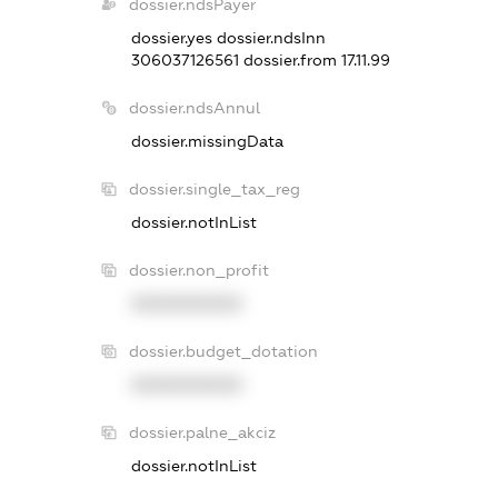
dossier.ndsPayer
dossier.yes
dossier.ndsInn
306037126561
dossier.from 17.11.99
dossier.ndsAnnul
dossier.missingData
dossier.single_tax_reg
dossier.notInList
dossier.non_profit
XXXXXXXXXX
dossier.budget_dotation
XXXXXXXXXX
dossier.palne_akciz
dossier.notInList