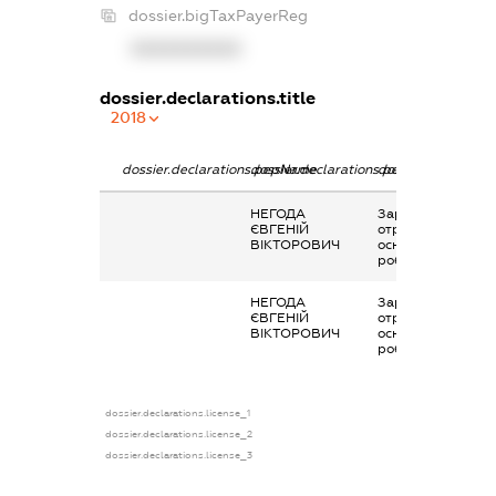
dossier.bigTaxPayerReg
XXXXXXXXXX
dossier.declarations.title
2018
dossier.declarations.pepName
dossier.declarations.personName
dossier.declaratio
НЕГОДА
Заробітна плата
ЄВГЕНІЙ
отримана за
ВІКТОРОВИЧ
основним місцем
роботи
НЕГОДА
Заробітна плата
ЄВГЕНІЙ
отримана за
ВІКТОРОВИЧ
основним місцем
роботи
dossier.declarations.license_1
dossier.declarations.license_2
dossier.declarations.license_3