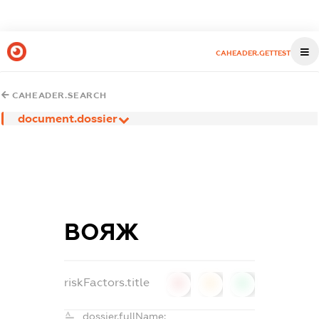
CAHEADER.GETTEST
CAHEADER.SEARCH
document.dossier
ВОЯЖ
riskFactors.title
0
0
0
dossier.fullName: