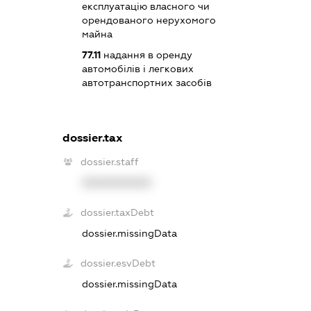
експлуатацію власного чи
орендованого нерухомого
майна
77.11
надання в оренду
автомобілів і легкових
автотранспортних засобів
dossier.tax
dossier.staff
XXXXXXXXXX
dossier.taxDebt
dossier.missingData
dossier.esvDebt
dossier.missingData