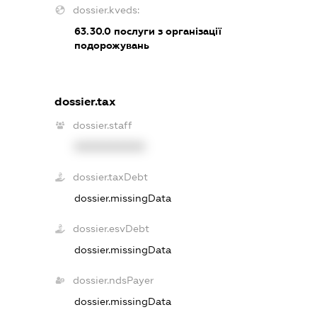
dossier.kveds:
63.30.0
послуги з організації
подорожувань
dossier.tax
dossier.staff
XXXXXXXXXX
dossier.taxDebt
dossier.missingData
dossier.esvDebt
dossier.missingData
dossier.ndsPayer
dossier.missingData