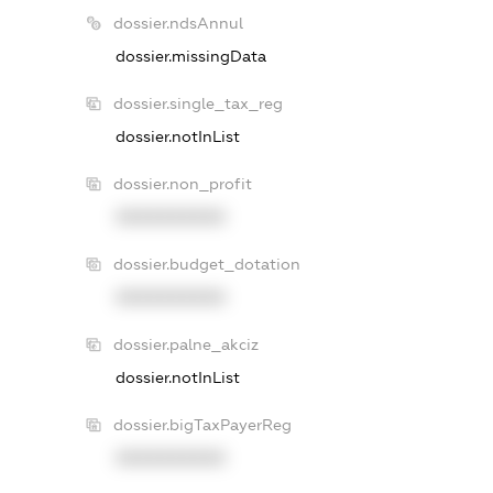
dossier.ndsAnnul
dossier.missingData
dossier.single_tax_reg
dossier.notInList
dossier.non_profit
XXXXXXXXXX
dossier.budget_dotation
XXXXXXXXXX
dossier.palne_akciz
dossier.notInList
dossier.bigTaxPayerReg
XXXXXXXXXX