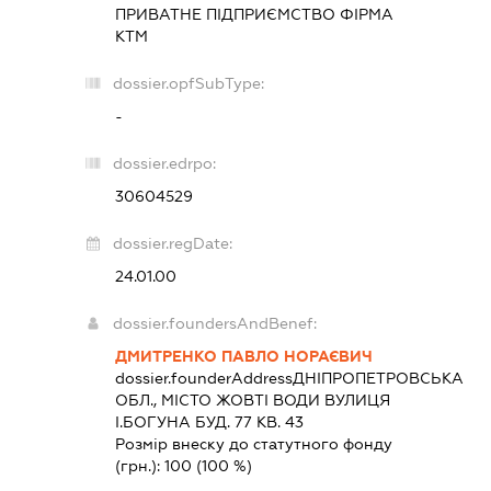
ПРИВАТНЕ ПІДПРИЄМСТВО
ФІРМА
КТМ
dossier.opfSubType:
-
dossier.edrpo:
30604529
dossier.regDate:
24.01.00
dossier.foundersAndBenef:
ДМИТРЕНКО ПАВЛО НОРАЄВИЧ
dossier.founderAddress
ДНІПРОПЕТРОВСЬКА
ОБЛ., МІСТО ЖОВТІ ВОДИ ВУЛИЦЯ
І.БОГУНА БУД. 77 КВ. 43
Розмір внеску до статутного фонду
(грн.):
100
(100 %)