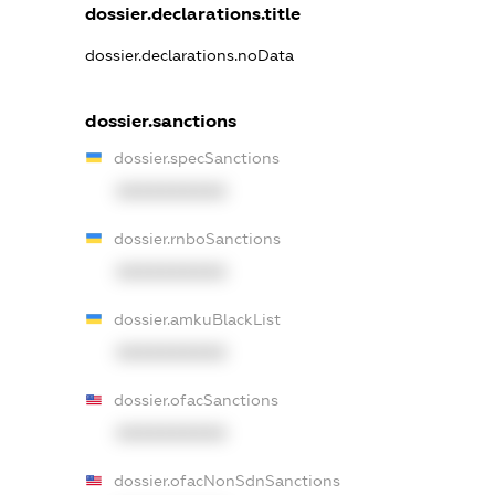
dossier.declarations.title
dossier.declarations.noData
dossier.sanctions
dossier.specSanctions
XXXXXXXXXX
dossier.rnboSanctions
XXXXXXXXXX
dossier.amkuBlackList
XXXXXXXXXX
dossier.ofacSanctions
XXXXXXXXXX
dossier.ofacNonSdnSanctions