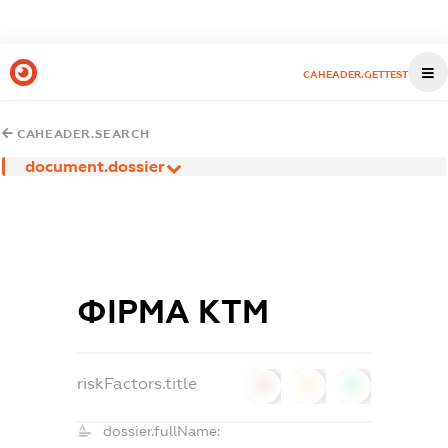
CAHEADER.GETTEST
CAHEADER.SEARCH
document.dossier
ФІРМА КТМ
riskFactors.title
0
0
0
dossier.fullName: