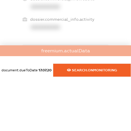
XXXXXXXXXX
dossier.commercial_info.activity
XXXXXXXXXX
freemium.actualData
freemium.exampleText_1
freemium.exampleText_2
freemium.anonymousPerSearch2
document.dueToDate
17.07.20
SEARCH.ONMONITORING
FREEMIUM.DETAILS
FREEMIUM.REGISTER