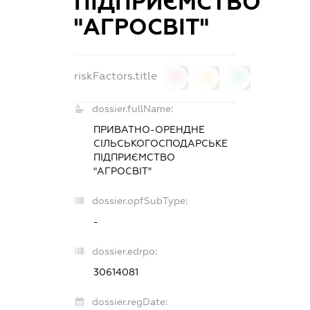
ПІДПРИЄМСТВО
"АГРОСВІТ"
riskFactors.title
0
0
0
dossier.fullName:
ПРИВАТНО-ОРЕНДНЕ
СІЛЬСЬКОГОСПОДАРСЬКЕ
ПІДПРИЄМСТВО
"АГРОСВІТ"
dossier.opfSubType:
-
dossier.edrpo:
30614081
dossier.regDate: