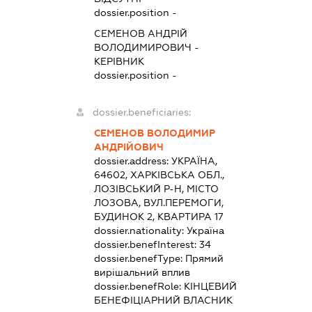
dossier.position -
СЕМЕНОВ АНДРІЙ
ВОЛОДИМИРОВИЧ
-
КЕРІВНИК
dossier.position -
dossier.beneficiaries:
СЕМЕНОВ ВОЛОДИМИР
АНДРІЙОВИЧ
dossier.address:
УКРАЇНА,
64602, ХАРКІВСЬКА ОБЛ.,
ЛОЗІВСЬКИЙ Р-Н, МІСТО
ЛОЗОВА, ВУЛ.ПЕРЕМОГИ,
БУДИНОК 2, КВАРТИРА 17
dossier.nationality:
Україна
dossier.benefInterest:
34
dossier.benefType:
Прямий
вирішальний вплив
dossier.benefRole:
КІНЦЕВИЙ
БЕНЕФІЦІАРНИЙ ВЛАСНИК