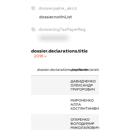
dossier.palne_akciz
dossier.notInList
dossier.bigTaxPayerReg
XXXXXXXXXX
dossier.declarations.title
2018
dossier.declarations.pepName
dossier.declarations.personName
dossier.declara
ДАВИДЧЕНКО
Дохід від нада
ОЛЕКСАНДР
майна в оренд
ГРИГОРОВИЧ
МИРОНЕНКО
Дохід від нада
АЛЛА
майна в оренд
КОСТЯНТИНІВНА
ОГАРЕНКО
Дохід від нада
ВОЛОДИМИР
майна в оренд
МИКОЛАЙОВИЧ