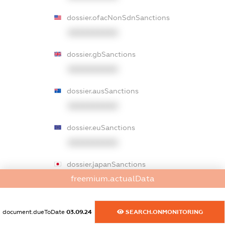
dossier.ofacNonSdnSanctions
XXXXXXXXXX
dossier.gbSanctions
XXXXXXXXXX
dossier.ausSanctions
XXXXXXXXXX
dossier.euSanctions
XXXXXXXXXX
dossier.japanSanctions
freemium.actualData
XXXXXXXXXX
dossier.canadaSanctions
document.dueToDate
03.09.24
SEARCH.ONMONITORING
XXXXXXXXXX