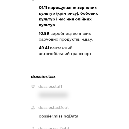
01.11
вирощування зернових
культур (крім рису), бобових
культур і насіння олійних
культур
10.89
виробництво інших
харчових продуктів, н.в.і.у.
49.41
вантажний
автомобільний транспорт
dossier.tax
dossier.staff
XXXXXXXXXX
dossier.taxDebt
dossier.missingData
dossier.esvDebt