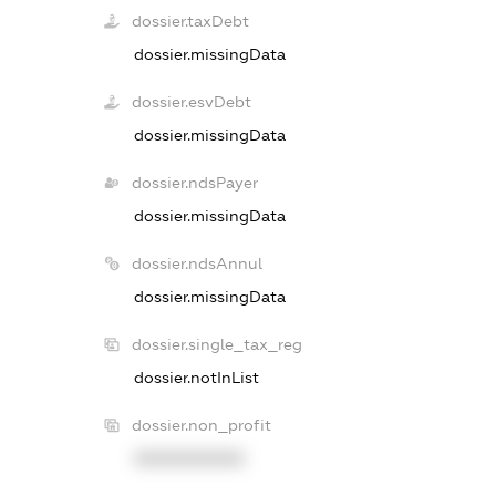
dossier.taxDebt
dossier.missingData
dossier.esvDebt
dossier.missingData
dossier.ndsPayer
dossier.missingData
dossier.ndsAnnul
dossier.missingData
dossier.single_tax_reg
dossier.notInList
dossier.non_profit
XXXXXXXXXX