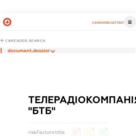
CAHEADER.GETTEST
CAHEADER.SEARCH
document.dossier
ТЕЛЕРАДІОКОМПАНІ
"БТБ"
riskFactors.title
0
0
0