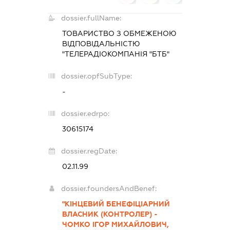
dossier.fullName:
ТОВАРИСТВО З ОБМЕЖЕНОЮ
ВІДПОВІДАЛЬНІСТЮ
"ТЕЛЕРАДІОКОМПАНІЯ "БТБ"
dossier.opfSubType:
-
dossier.edrpo:
30615174
dossier.regDate:
02.11.99
dossier.foundersAndBenef:
"КІНЦЕВИЙ БЕНЕФІЦІАРНИЙ
ВЛАСНИК (КОНТРОЛЕР) -
ЧОМКО ІГОР МИХАЙЛОВИЧ,