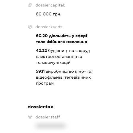
dossier.capital:
80 000 грн.
dossier.kveds:
60.20
діяльність у сфері
телевізійного мовлення
42.22
будівництво споруд
електропостачання та
телекомунікацій
59.11
виробництво кіно- та
відеофільмів, телевізійних
програм
dossier.tax
dossier.staff
XXXXXXXXXX