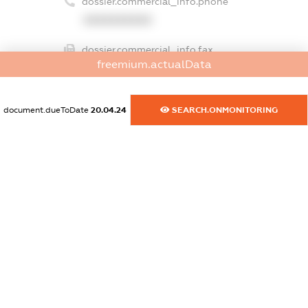
dossier.commercial_info.phone
XXXXXXXXXX
dossier.commercial_info.fax
freemium.actualData
XXXXXXXXXX
dossier.commercial_info.email
document.dueToDate
20.04.24
SEARCH.ONMONITORING
XXXXXXXXXX
dossier.commercial_info.website
XXXXXXXXXX
dossier.commercial_info.activity
XXXXXXXXXX
freemium.exampleText_1
freemium.exampleText_2
freemium.anonymousPerSearch2