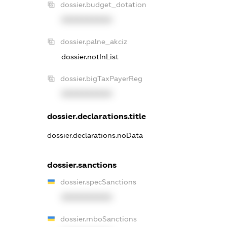
dossier.budget_dotation
XXXXXXXXXX
dossier.palne_akciz
dossier.notInList
dossier.bigTaxPayerReg
XXXXXXXXXX
dossier.declarations.title
dossier.declarations.noData
dossier.sanctions
dossier.specSanctions
XXXXXXXXXX
dossier.rnboSanctions