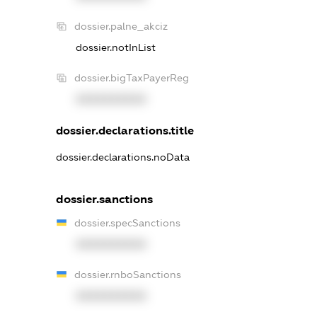
dossier.palne_akciz
dossier.notInList
dossier.bigTaxPayerReg
XXXXXXXXXX
dossier.declarations.title
dossier.declarations.noData
dossier.sanctions
dossier.specSanctions
XXXXXXXXXX
dossier.rnboSanctions
XXXXXXXXXX