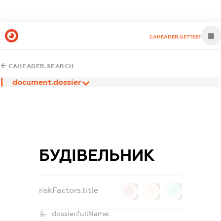
CAHEADER.GETTEST
CAHEADER.SEARCH
document.dossier
БУДІВЕЛЬНИК
riskFactors.title
0
0
0
dossier.fullName: