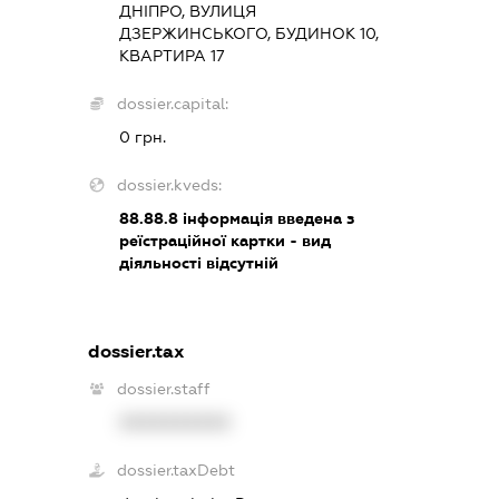
ДНІПРО, ВУЛИЦЯ
ДЗЕРЖИНСЬКОГО, БУДИНОК 10,
КВАРТИРА 17
dossier.capital:
0 грн.
dossier.kveds:
88.88.8
інформація введена з
реїстраційної картки - вид
діяльності відсутній
dossier.tax
dossier.staff
XXXXXXXXXX
dossier.taxDebt