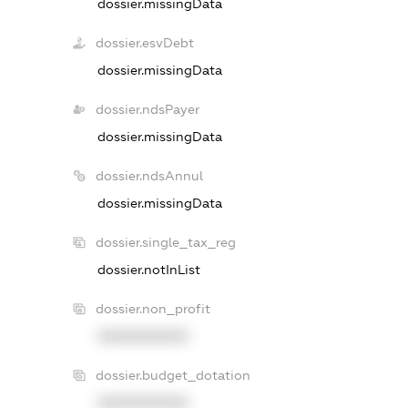
dossier.missingData
dossier.esvDebt
dossier.missingData
dossier.ndsPayer
dossier.missingData
dossier.ndsAnnul
dossier.missingData
dossier.single_tax_reg
dossier.notInList
dossier.non_profit
XXXXXXXXXX
dossier.budget_dotation
XXXXXXXXXX