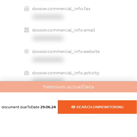
dossier.commercial_info.fax
XXXXXXXXXX
dossier.commercial_info.email
XXXXXXXXXX
dossier.commercial_info.website
XXXXXXXXXX
dossier.commercial_info.activity
XXXXXXXXXX
freemium.actualData
document.dueToDate
29.06.24
SEARCH.ONMONITORING
freemium.exampleText_1
freemium.exampleText_2
freemium.anonymousPerSearch2
FREEMIUM.DETAILS