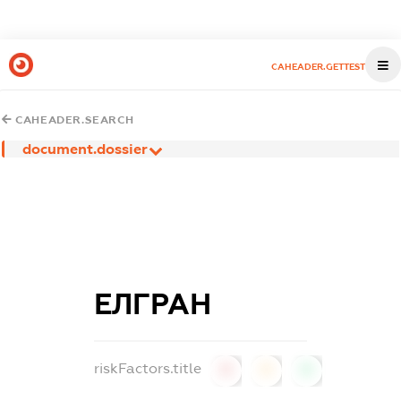
CAHEADER.GETTEST
CAHEADER.SEARCH
document.dossier
ЕЛГРАН
riskFactors.title
0
0
0