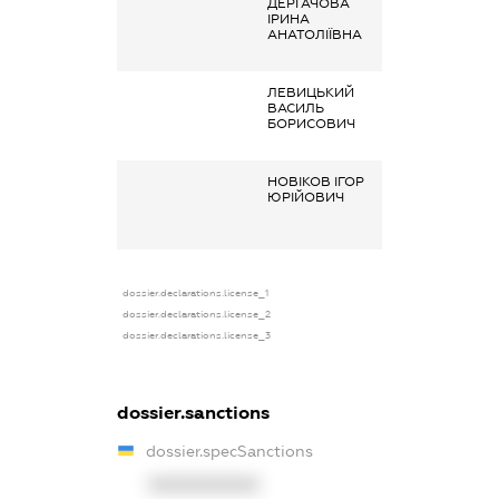
ДЕРГАЧОВА
Заробітна плат
ІРИНА
отримана за
АНАТОЛІЇВНА
основним місце
роботи
ЛЕВИЦЬКИЙ
Заробітна плат
ВАСИЛЬ
отримана за
БОРИСОВИЧ
основним місце
роботи
НОВІКОВ ІГОР
Заробітна плат
ЮРІЙОВИЧ
отримана за
основним місце
роботи
dossier.declarations.license_1
dossier.declarations.license_2
dossier.declarations.license_3
dossier.sanctions
dossier.specSanctions
XXXXXXXXXX