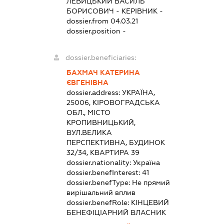
ЛЕВИЦЬКИЙ ВАСИЛЬ
БОРИСОВИЧ
-
КЕРІВНИК
-
dossier.from 04.03.21
dossier.position -
dossier.beneficiaries:
БАХМАЧ КАТЕРИНА
ЄВГЕНІВНА
dossier.address:
УКРАЇНА,
25006, КІРОВОГРАДСЬКА
ОБЛ., МІСТО
КРОПИВНИЦЬКИЙ,
ВУЛ.ВЕЛИКА
ПЕРСПЕКТИВНА, БУДИНОК
32/34, КВАРТИРА 39
dossier.nationality:
Україна
dossier.benefInterest:
41
dossier.benefType:
Не прямий
вирішальний вплив
dossier.benefRole:
КІНЦЕВИЙ
БЕНЕФІЦІАРНИЙ ВЛАСНИК