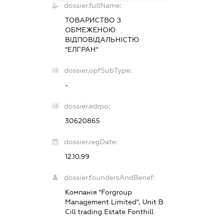
dossier.fullName:
ТОВАРИСТВО З
ОБМЕЖЕНОЮ
ВІДПОВІДАЛЬНІСТЮ
"ЕЛГРАН"
dossier.opfSubType:
-
dossier.edrpo:
30620865
dossier.regDate:
12.10.99
dossier.foundersAndBenef:
Компанія "Forgroup
Management Limited", Unit B
Cill trading Estate Fonthill