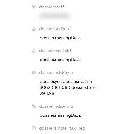
dossier.staff
XXXXXXXXXX
dossier.taxDebt
dossier.missingData
dossier.esvDebt
dossier.missingData
dossier.ndsPayer
dossier.yes
dossier.ndsInn
306208611080
dossier.from
29.11.99
dossier.ndsAnnul
dossier.missingData
dossier.single_tax_reg