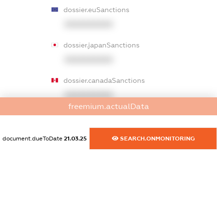
dossier.euSanctions
XXXXXXXXXX
dossier.japanSanctions
XXXXXXXXXX
dossier.canadaSanctions
XXXXXXXXXX
freemium.actualData
dossier.rfSanctions
XXXXXXXXXX
document.dueToDate
21.03.25
SEARCH.ONMONITORING
dossier.russian_reg_title
XXXXXXXXXX
dossier.commercial_info.title
dossier.commercial_info.postal_address