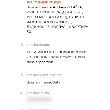
ВОЛОДИМИРОВИЧ
dossier.founderAddress
УКРАЇНА,
25000, КІРОВОГРАДСЬКА ОБЛ.,
МІСТО КІРОВОГРАД(П), ВУЛИЦЯ
ЖОВТНЕВОЇ РЕВОЛЮЦІЇ ,
БУДИНОК 26, КОРПУС 1, КВАРТИРА
30
dossier.heads:
СРІБНИЙ ІГОР ВОЛОДИМИРОВИЧ
-
КЕРІВНИК
- dossier.from 10.08.10
dossier.position -
dossier.beneficiaries:
dossier.missingData
dossier.smida:
XXXXXXXXXX