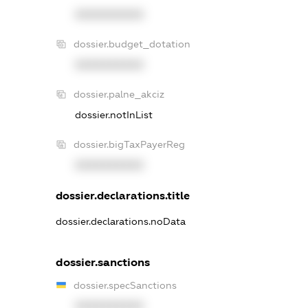
XXXXXXXXXX
dossier.budget_dotation
XXXXXXXXXX
dossier.palne_akciz
dossier.notInList
dossier.bigTaxPayerReg
XXXXXXXXXX
dossier.declarations.title
dossier.declarations.noData
dossier.sanctions
dossier.specSanctions
XXXXXXXXXX