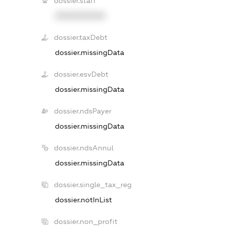
dossier.staff
XXXXXXXXXX
dossier.taxDebt
dossier.missingData
dossier.esvDebt
dossier.missingData
dossier.ndsPayer
dossier.missingData
dossier.ndsAnnul
dossier.missingData
dossier.single_tax_reg
dossier.notInList
dossier.non_profit