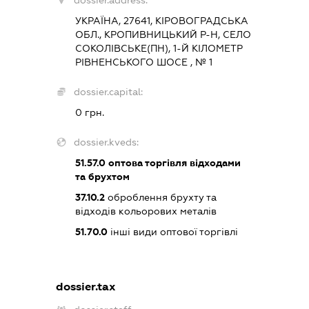
dossier.address:
УКРАЇНА, 27641, КІРОВОГРАДСЬКА
ОБЛ., КРОПИВНИЦЬКИЙ Р-Н, СЕЛО
СОКОЛІВСЬКЕ(ПН), 1-Й КІЛОМЕТР
РІВНЕНСЬКОГО ШОСЕ , № 1
dossier.capital:
0 грн.
dossier.kveds:
51.57.0
оптова торгівля відходами
та брухтом
37.10.2
оброблення брухту та
відходів кольорових металів
51.70.0
інші види оптової торгівлі
dossier.tax