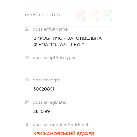
riskFactors.title
0
0
0
dossier.fullName:
ВИРОБНИЧО - ЗАГОТІВЕЛЬНА
ФІРМА "МЕТАЛ - ГРУП"
dossier.opfSubType:
-
dossier.edrpo:
30620891
dossier.regDate:
26.10.99
dossier.foundersAndBenef:
КРИЖАНОВСЬКИЙ ЄДУАРД