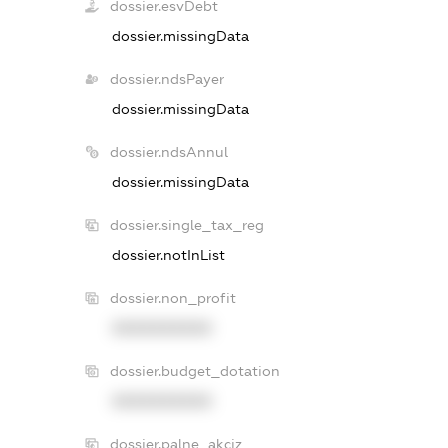
dossier.esvDebt
dossier.missingData
dossier.ndsPayer
dossier.missingData
dossier.ndsAnnul
dossier.missingData
dossier.single_tax_reg
dossier.notInList
dossier.non_profit
XXXXXXXXXX
dossier.budget_dotation
XXXXXXXXXX
dossier.palne_akciz