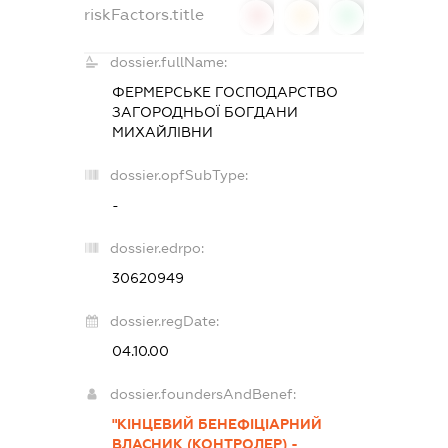
riskFactors.title
0
0
0
dossier.fullName:
ФЕРМЕРСЬКЕ ГОСПОДАРСТВО
ЗАГОРОДНЬОЇ БОГДАНИ
МИХАЙЛІВНИ
dossier.opfSubType:
-
dossier.edrpo:
30620949
dossier.regDate:
04.10.00
dossier.foundersAndBenef:
"КІНЦЕВИЙ БЕНЕФІЦІАРНИЙ
ВЛАСНИК (КОНТРОЛЕР) -