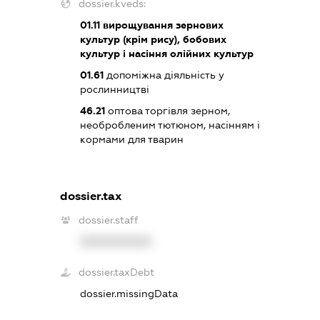
dossier.kveds:
01.11
вирощування зернових
культур (крім рису), бобових
культур і насіння олійних культур
01.61
допоміжна діяльність у
рослинництві
46.21
оптова торгівля зерном,
необробленим тютюном, насінням і
кормами для тварин
dossier.tax
dossier.staff
XXXXXXXXXX
dossier.taxDebt
dossier.missingData