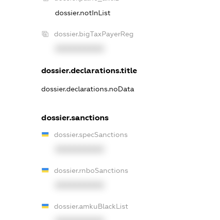
dossier.notInList
dossier.bigTaxPayerReg
XXXXXXXXXX
dossier.declarations.title
dossier.declarations.noData
dossier.sanctions
dossier.specSanctions
XXXXXXXXXX
dossier.rnboSanctions
XXXXXXXXXX
dossier.amkuBlackList