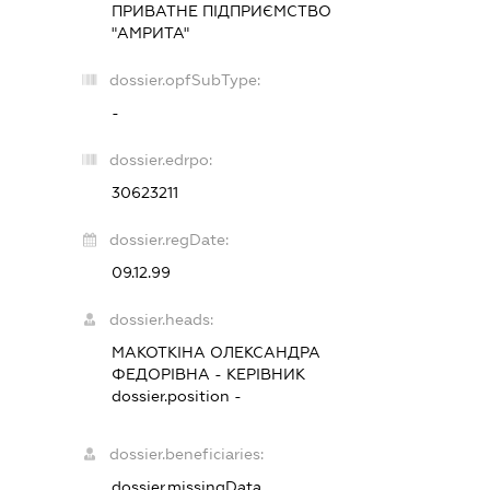
ПРИВАТНЕ ПІДПРИЄМСТВО
"АМРИТА"
dossier.opfSubType:
-
dossier.edrpo:
30623211
dossier.regDate:
09.12.99
dossier.heads:
МАКОТКІНА ОЛЕКСАНДРА
ФЕДОРІВНА
-
КЕРІВНИК
dossier.position -
dossier.beneficiaries:
dossier.missingData