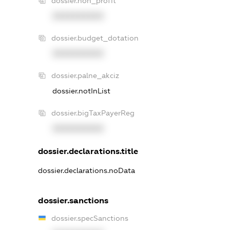
dossier.non_profit
XXXXXXXXXX
dossier.budget_dotation
XXXXXXXXXX
dossier.palne_akciz
dossier.notInList
dossier.bigTaxPayerReg
XXXXXXXXXX
dossier.declarations.title
dossier.declarations.noData
dossier.sanctions
dossier.specSanctions