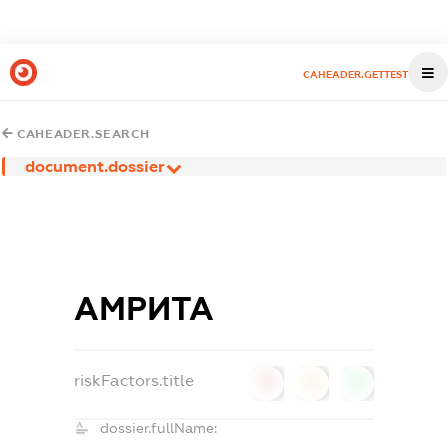
CAHEADER.GETTEST
CAHEADER.SEARCH
document.dossier
АМРИТА
riskFactors.title
0
0
0
dossier.fullName: