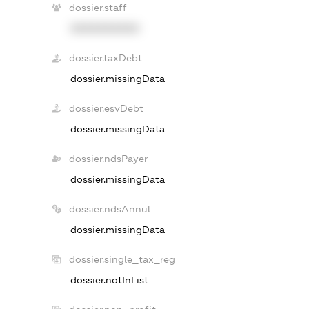
dossier.staff
XXXXXXXXXX
dossier.taxDebt
dossier.missingData
dossier.esvDebt
dossier.missingData
dossier.ndsPayer
dossier.missingData
dossier.ndsAnnul
dossier.missingData
dossier.single_tax_reg
dossier.notInList