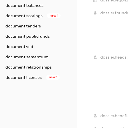
document.balances
dossier.found
document.scorings
new!
document.tenders
document.publicfunds
document.ved
document.semantrum
dossier.heads:
document.relationships
document.licenses
new!
dossier.benefic