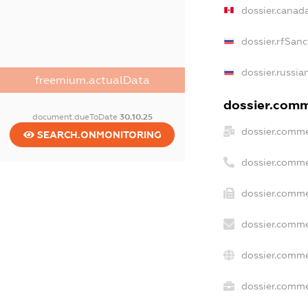
dossier.canad
dossier.rfSanc
dossier.russia
freemium.actualData
dossier.comme
document.dueToDate
30.10.25
dossier.comme
SEARCH.ONMONITORING
dossier.comme
dossier.comme
dossier.comme
dossier.comme
dossier.commer