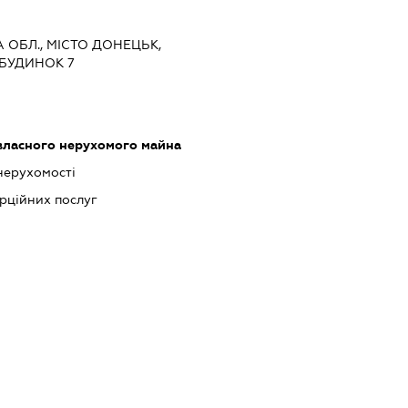
А ОБЛ., МІСТО ДОНЕЦЬК,
 БУДИНОК 7
власного нерухомого майна
 нерухомості
рційних послуг