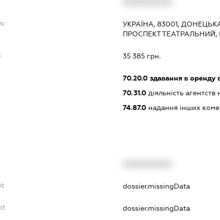
XXXXXXXXXX
s:
УКРАЇНА, 83001, ДОНЕЦЬК
ПРОСПЕКТ ТЕАТРАЛЬНИЙ,
:
35 385 грн.
70.20.0
здавання в оренду 
70.31.0
діяльність агентств
74.87.0
надання інших коме
XXXXXXXXXX
bt
dossier.missingData
bt
dossier.missingData