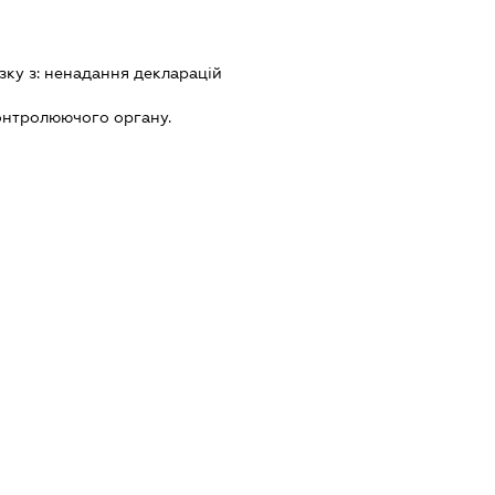
зку з:
ненадання декларацiй
онтролюючого органу.