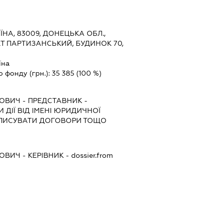
ЇНА, 83009, ДОНЕЦЬКА ОБЛ.,
Т ПАРТИЗАНСЬКИЙ, БУДИНОК 70,
їна
о фонду (грн.):
35 385
(100 %)
ТОВИЧ
-
ПРЕДСТАВНИК
-
 ДІЇ ВІД ІМЕНІ ЮРИДИЧНОЇ
ІДПИСУВАТИ ДОГОВОРИ ТОЩО
ТОВИЧ
-
КЕРІВНИК
- dossier.from