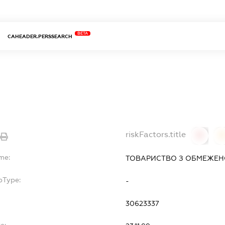
BETA
CAHEADER.PERSSEARCH
riskFactors.title
0
0
me:
ТОВАРИСТВО З ОБМЕЖЕНО
bType:
-
30623337
e: