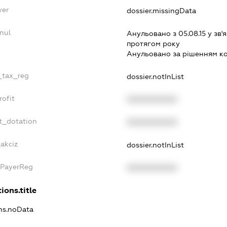
yer
dossier.missingData
nul
Анульовано з 05.08.15 у зв'я
протягом року
Анульовано за рiшенням к
e_tax_reg
dossier.notInList
rofit
XXXXXXXXXX
t_dotation
XXXXXXXXXX
akciz
dossier.notInList
xPayerReg
XXXXXXXXXX
ions.title
ons.noData