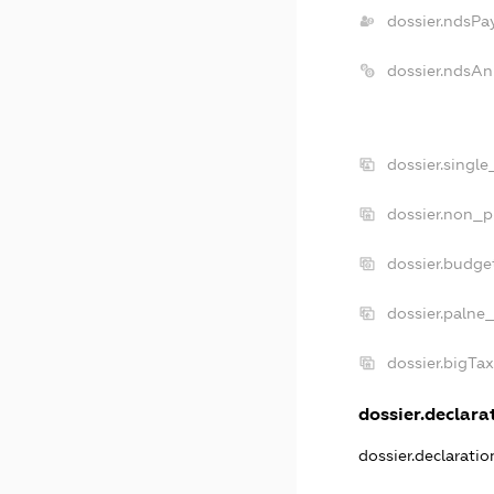
dossier.ndsPa
dossier.ndsAn
dossier.singl
dossier.non_p
dossier.budge
dossier.palne_
dossier.bigTa
dossier.declarat
dossier.declarati