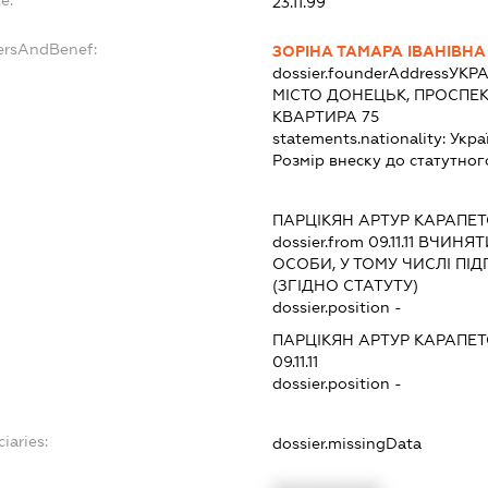
23.11.99
ersAndBenef:
ЗОРІНА ТАМАРА ІВАНІВНА
dossier.founderAddress
УКРА
МІСТО ДОНЕЦЬК, ПРОСПЕК
КВАРТИРА 75
statements.nationality:
Укра
Розмір внеску до статутног
ПАРЦІКЯН АРТУР КАРАПЕ
dossier.from 09.11.11
ВЧИНЯТИ
ОСОБИ, У ТОМУ ЧИСЛІ П
(ЗГІДНО СТАТУТУ)
dossier.position -
ПАРЦІКЯН АРТУР КАРАПЕ
09.11.11
dossier.position -
iaries:
dossier.missingData