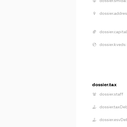
dossier.smida:
dossier.addres
dossier.capital
dossier.kveds:
dossier.tax
dossier.staff
dossier.taxDe
dossier.esvDe