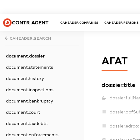
CONTR AGENT
CAHEADER.COMPANIES
CAHEADER.PERSONS
CAHEADER.SEARCH
document.dossier
АГАТ
document.statements
document.history
dossier.title
document.inspections
dossier.fullNa
document.bankruptcy
dossier.opfSu
document.court
document.taxdebts
dossier.edrpo:
document.enforcements
dossier.regDat