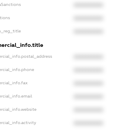
aSanctions
XXXXXXXXXX
tions
XXXXXXXXXX
n_reg_title
XXXXXXXXXX
rcial_info.title
rcial_info.postal_address
XXXXXXXXXX
rcial_info.phone
XXXXXXXXXX
rcial_info.fax
XXXXXXXXXX
rcial_info.email
XXXXXXXXXX
rcial_info.website
XXXXXXXXXX
cial_info.activity
XXXXXXXXXX