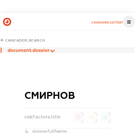
CAHEADER.GETTEST
CAHEADER.SEARCH
document.dossier
СМИРНОВ
riskFactors.title
0
0
0
dossier.fullName: