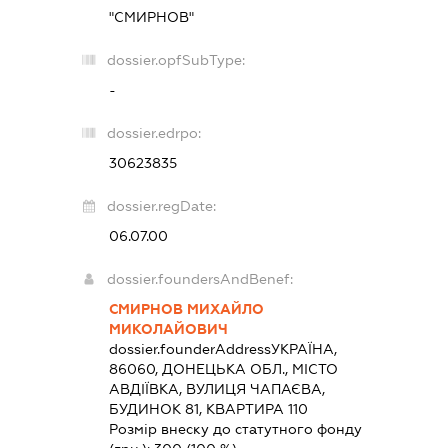
"СМИРНОВ"
dossier.opfSubType:
-
dossier.edrpo:
30623835
dossier.regDate:
06.07.00
dossier.foundersAndBenef:
СМИРНОВ МИХАЙЛО
МИКОЛАЙОВИЧ
dossier.founderAddress
УКРАЇНА,
86060, ДОНЕЦЬКА ОБЛ., МІСТО
АВДІЇВКА, ВУЛИЦЯ ЧАПАЄВА,
БУДИНОК 81, КВАРТИРА 110
Розмір внеску до статутного фонду