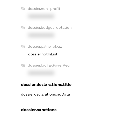
dossier.non_profit
XXXXXXXXXX
dossier.budget_dotation
XXXXXXXXXX
dossier.palne_akciz
dossier.notInList
dossier.bigTaxPayerReg
XXXXXXXXXX
dossier.declarations.title
dossier.declarations.noData
dossier.sanctions