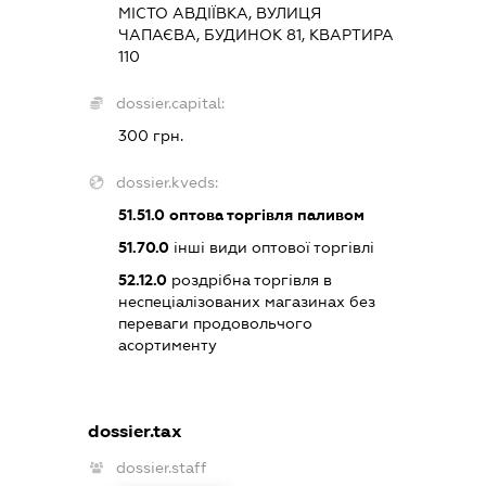
МІСТО АВДІЇВКА, ВУЛИЦЯ
ЧАПАЄВА, БУДИНОК 81, КВАРТИРА
110
dossier.capital:
300 грн.
dossier.kveds:
51.51.0
оптова торгівля паливом
51.70.0
інші види оптової торгівлі
52.12.0
роздрібна торгівля в
неспеціалізованих магазинах без
переваги продовольчого
асортименту
dossier.tax
dossier.staff