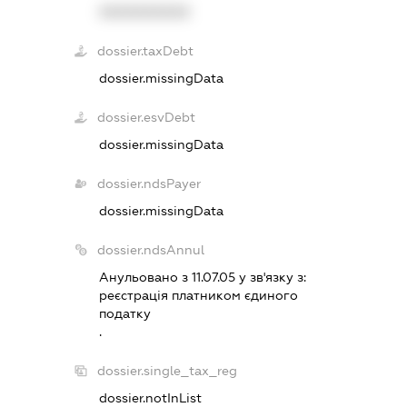
XXXXXXXXXX
dossier.taxDebt
dossier.missingData
dossier.esvDebt
dossier.missingData
dossier.ndsPayer
dossier.missingData
dossier.ndsAnnul
Анульовано з 11.07.05 у зв'язку з:
реєстрацiя платником єдиного
податку
.
dossier.single_tax_reg
dossier.notInList